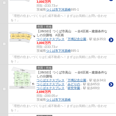
3,000万円
間取:
-/233.73㎡
茨城県
つくば市
下河原崎
695-1
「理想の住まいづくりは仁成不動産へ！まずはお気軽にお問い合わせ
を！」
売買｜売地
【JINSEI】つくば市高山 ～全4区画～建築条件な
しの分譲地 A区画
つくばエクスプレス
「
万博記念公園
」駅 徒歩35分
3,000万円
間取:
-/233.73㎡
茨城県
つくば市
下河原崎
695-1
「理想の住まいづくりは仁成不動産へ！まずはお気軽にお問い合わせ
を！」
売買｜売地
【JINSEI】つくば市高山 ～全6区画～建築条件な
しの分譲地
つくばエクスプレス
「
万博記念公園
」駅 徒歩34分
つくばエクスプレス
「
みどりの
」駅 徒歩65分
つくばエクスプレス
「
研究学園
」駅 徒歩69分
2,699万円
間取:
-/200.05㎡
茨城県
つくば市
下河原崎
「理想の住まいづくりは仁成不動産へ！まずはお気軽にお問い合わせ
を！」