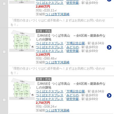
つくばエクスプレス
「
研究学園
」駅 徒歩69分
2,899万円
間取:
-/220.11㎡
茨城県
つくば市
下河原崎
「理想の住まいづくりは仁成不動産へ！まずはお気軽にお問い合わせ
を！」
売買｜売地
【JINSEI】つくば市高山 ～全6区画～建築条件な
しの分譲地
つくばエクスプレス
「
万博記念公園
」駅 徒歩34分
つくばエクスプレス
「
みどりの
」駅 徒歩65分
つくばエクスプレス
「
研究学園
」駅 徒歩69分
3,199万円
間取:
-/260.48㎡
茨城県
つくば市
下河原崎
「理想の住まいづくりは仁成不動産へ！まずはお気軽にお問い合わせ
を！」
売買｜売地
【JINSEI】つくば市高山 ～全6区画～建築条件な
しの分譲地
つくばエクスプレス
「
万博記念公園
」駅 徒歩34分
つくばエクスプレス
「
みどりの
」駅 徒歩65分
つくばエクスプレス
「
研究学園
」駅 徒歩69分
2,750万円
間取:
-/208.24㎡
茨城県
つくば市
下河原崎