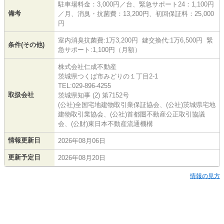
駐車場料金：3,000円／台、緊急サポート24：1,100円
備考
／月、消臭・抗菌費：13,200円、初回保証料：25,000
円
室内消臭抗菌費:1万3,200円 鍵交換代:1万6,500円 緊
条件(その他)
急サポート:1,100円（月額）
株式会社仁成不動産
茨城県つくば市みどりの１丁目2-1
TEL:029-896-4255
取扱会社
茨城県知事 (2) 第7152号
(公社)全国宅地建物取引業保証協会、(公社)茨城県宅地
建物取引業協会、(公社)首都圏不動産公正取引協議
会、(公財)東日本不動産流通機構
情報更新日
2026年08月06日
更新予定日
2026年08月20日
情報の見方