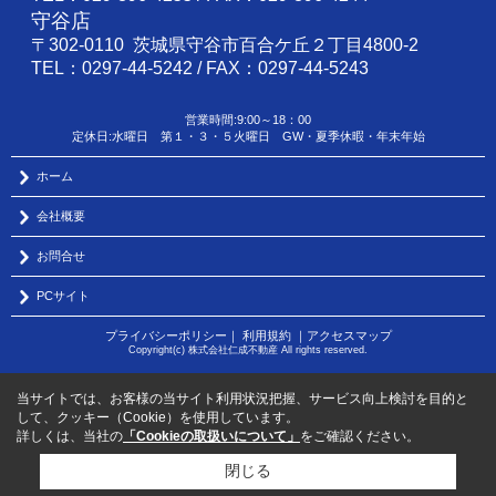
守谷店
〒302-0110 茨城県守谷市百合ケ丘２丁目4800-2
TEL：0297-44-5242 / FAX：0297-44-5243
営業時間:9:00～18：00
定休日:水曜日 第１・３・５火曜日 GW・夏季休暇・年末年始
ホーム
会社概要
お問合せ
PCサイト
プライバシーポリシー
｜
利用規約
｜
アクセスマップ
Copyright(c) 株式会社仁成不動産 All rights reserved.
当サイトでは、お客様の当サイト利用状況把握、サービス向上検討を目的と
して、クッキー（Cookie）を使用しています。
詳しくは、当社の
「Cookieの取扱いについて」
をご確認ください。
閉じる