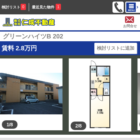
0
1
検討リスト
最近見た物件
お問合せ
グリーンハイツB 202
賃料
2.8
万円
検討リストに追加
1/8
2/8