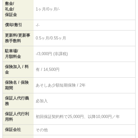
敷金/
礼金/
1ヶ月/0ヶ月/-
保証金
償却/敷引
-/-
更新料/更新事
0.5ヶ月/0.55ヶ月
務手数料
駐車場/
-/3,000円 (非課税)
月額料金
保険加入 / 料
有 / 14,500円
金
保険名 / 保険
あそしあ少額短期保険 / 2年
期間
保証人代行義
必加入
務
保証人代行利
初回保証契約料で25,000円、以降10,000円／年
用料
保証会社
その他