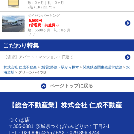
敷：0ヶ月｜礼：0ヶ月
2階 / 1K / 22.75㎡
ダイゼンパーキング
5,500
円
(管理費・共益費 -)
敷：5500ヶ月｜礼：0ヶ月
- / - / -
こだわり特集
【賃貸】アパート・マンション・戸建て
株式会社 仁成不動産
>
(賃貸)路線・駅から探す
>
関東鉄道関東鉄道常総線
>
水
海道駅
>
グリーンハイツB
ページトップに戻る
【総合不動産業】株式会社 仁成不動産
つくば店
〒305-0881 茨城県つくば市みどりの１丁目2-1
TEL：029-896-4255 / FAX：029-896-4244