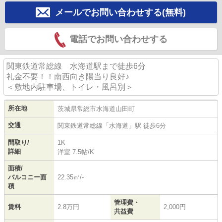
メールでお問い合わせする(無料)
電話でお問い合わせする
関東鉄道常総線 水海道駅まで徒歩6分
礼金不要！！南西向き陽当り良好♪
＜敷地内駐車場、トイレ・風呂別＞
所在地
茨城県
常総市
水海道山田町
交通
関東鉄道常総線
「
水海道
」駅 徒歩6分
間取り/
1K
詳細
洋室 7.5帖
/
K
面積/
バルコニー面
22.35㎡/-
積
管理費・
賃料
2.8万円
2,000円
共益費