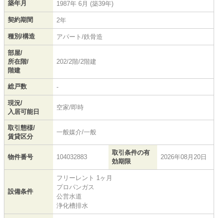
築年月
1987年 6月 (築39年)
契約期間
2年
種別/構造
アパート/鉄骨造
部屋/
所在階/
202/2階/2階建
階建
総戸数
-
現況/
空家/即時
入居可能日
取引態様/
一般媒介/一般
賃貸区分
取引条件の有
物件番号
104032883
2026年08月20日
効期限
フリーレント 1ヶ月
プロパンガス
設備条件
公営水道
浄化槽排水