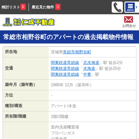
0
0
検討リスト
最近見た物件
お問合せ
常総市相野谷町のアパートの過去掲載物件情報
所在地
茨城県
常総市
相野谷町
関東鉄道常総線
「
北水海道
」駅 徒歩2分
交通
関東鉄道常総線
「
水海道
」駅 徒歩25分
関東鉄道常総線
「
中妻
」駅
築年月（築年数）
1995年 12月（築30年）
方位
-
種別/構造
アパート/木造
所在階/階建
1階/2階建
室内洗濯機置場
プロパンガス
公営水道