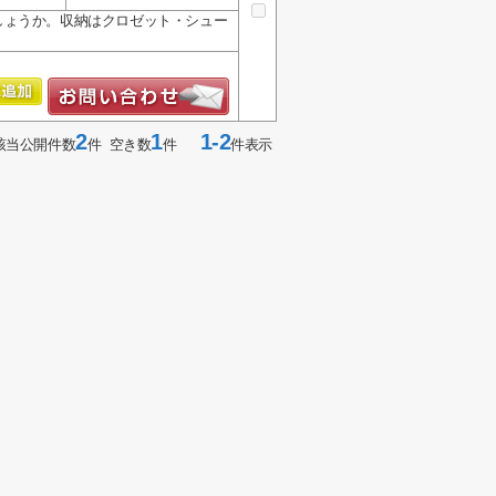
しょうか。収納はクロゼット・シュー
2
1
1-2
該当公開件数
件 空き数
件
件表示