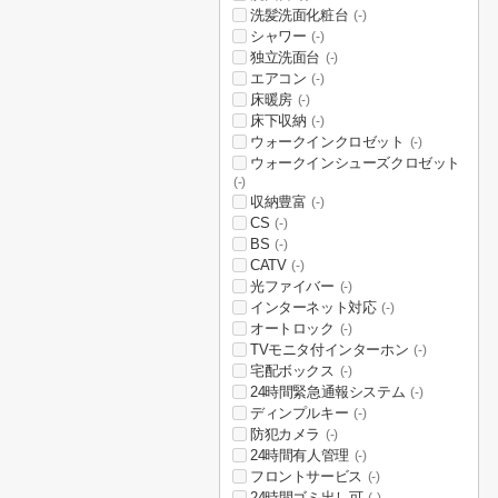
洗髪洗面化粧台
(-)
シャワー
(-)
独立洗面台
(-)
エアコン
(-)
床暖房
(-)
床下収納
(-)
ウォークインクロゼット
(-)
ウォークインシューズクロゼット
(-)
収納豊富
(-)
CS
(-)
BS
(-)
CATV
(-)
光ファイバー
(-)
インターネット対応
(-)
オートロック
(-)
TVモニタ付インターホン
(-)
宅配ボックス
(-)
24時間緊急通報システム
(-)
ディンプルキー
(-)
防犯カメラ
(-)
24時間有人管理
(-)
フロントサービス
(-)
24時間ゴミ出し可