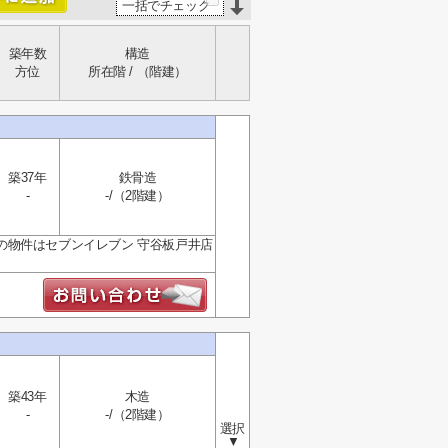
一括でチェック
築年数
構造
方位
所在階 / （階建）
築37年
鉄骨造
-
-/（2階建）
の物件はセブンイレブン 守谷板戸井店
築43年
木造
-
-/（2階建）
選択
▼