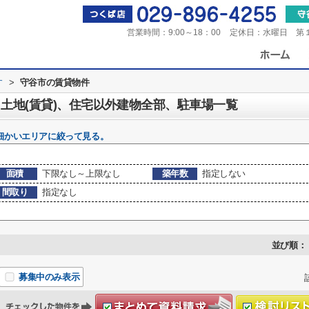
営業時間：
9:00～18：00
定休日：
水曜日 第
す
>
守谷市の賃貸物件
土地(賃貸)、住宅以外建物全部、駐車場一覧
細かいエリアに絞って見る。
面積
下限なし～上限なし
築年数
指定しない
間取り
指定なし
並び順：
募集中のみ表示