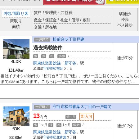
賃料 / 管理費・共益費
外観
/
間取り図
駅徒歩
停歩
敷金 / 保証金 / 礼金 / 償却 / 敷引
間取り
バス徒歩
面積
交通 / 所在地
松前台５丁目戸建
一戸建て
過去掲載物件
-
-
-
-/-
敷
保
礼
償/敷
徒歩31分
4LDK
関東鉄道常総線
「
新守谷
」駅
茨城県
守谷市
松前台
５丁目
131.48㎡
当社イチオシの物件の「松前台５丁目戸建」。ぜひ一度ご覧ください。こちら
まで269mにあります。こちらは一戸建て物件です。物件の種類や条件など...
守谷市松並青葉３丁目の一戸建て
一戸建て
13
万円
即入可
-
管・共
1ヶ月
-
1ヶ月
-/-
敷
保
礼
償/敷
徒歩17分
5DK
関東鉄道常総線
「
新守谷
」駅
82.80㎡
茨城県
守谷市
松並青葉
３丁目