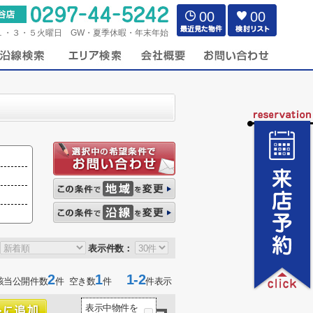
00
00
１・３・５火曜日 GW・夏季休暇・年末年始
表示件数：
2
1
1-2
該当公開件数
件 空き数
件
件表示
表示中物件を