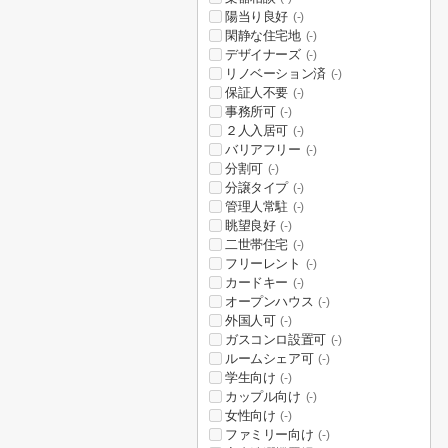
陽当り良好
(-)
閑静な住宅地
(-)
デザイナーズ
(-)
リノベーション済
(-)
保証人不要
(-)
事務所可
(-)
２人入居可
(-)
バリアフリー
(-)
分割可
(-)
分譲タイプ
(-)
管理人常駐
(-)
眺望良好
(-)
二世帯住宅
(-)
フリーレント
(-)
カードキー
(-)
オープンハウス
(-)
外国人可
(-)
ガスコンロ設置可
(-)
ルームシェア可
(-)
学生向け
(-)
カップル向け
(-)
女性向け
(-)
ファミリー向け
(-)