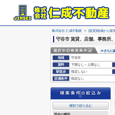
株式会社 仁成不動産
>
(賃貸)地域から探
守谷市 賃貸、店舗、事務所、
≫さらに
地域
守谷市
賃料
下限なし～上限なし
駅徒歩
指定しない
設備条件
指定なし
種別で絞り込む
現在の種別