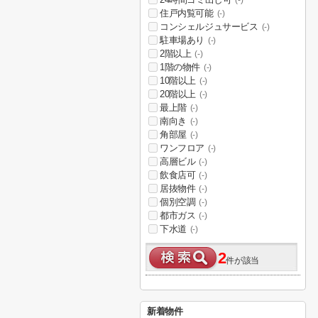
(-)
住戸内覧可能
(-)
コンシェルジュサービス
(-)
駐車場あり
(-)
2階以上
(-)
1階の物件
(-)
10階以上
(-)
20階以上
(-)
最上階
(-)
南向き
(-)
角部屋
(-)
ワンフロア
(-)
高層ビル
(-)
飲食店可
(-)
居抜物件
(-)
個別空調
(-)
都市ガス
(-)
下水道
(-)
2
件が該当
新着物件