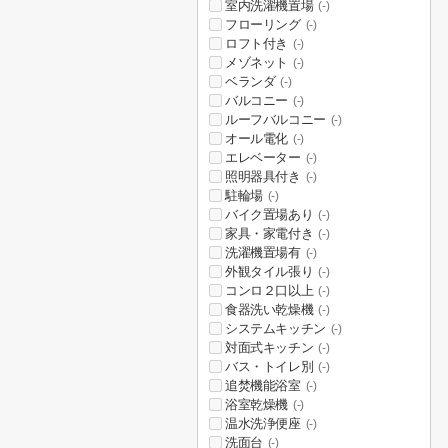
室内洗濯機置場
(-)
フローリング
(-)
ロフト付き
(-)
メゾネット
(-)
ベランダ
(-)
バルコニー
(-)
ルーフバルコニー
(-)
オール電化
(-)
エレベーター
(-)
照明器具付き
(-)
駐輪場
(-)
バイク置場あり
(-)
家具・家電付き
(-)
洗濯機置場有
(-)
外観タイル張り
(-)
コンロ２口以上
(-)
食器洗い乾燥機
(-)
システムキッチン
(-)
対面式キッチン
(-)
バス・トイレ別
(-)
追焚機能浴室
(-)
浴室乾燥機
(-)
温水洗浄便座
(-)
洗面台
(-)