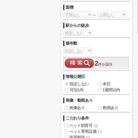
面積
～
駅からの徒歩
築年数
2
件が該当
情報公開日
指定しない
本日
3日以内
1週間以内
画像・動画あり
画像あり
動画あり
こだわり条件
ペット飼育可
(-)
ペット専用設備
(-)
楽器相談
(-)