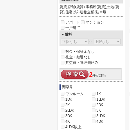
賃貸,店舗(賃貸),事務所(賃貸),土地(賃
貸),住宅以外建物全部,駐車場
アパート
マンション
一戸建て
▼賃料
～
敷金・保証金なし
礼金・敷引なし
共益費・管理費込み
2
件が該当
間取り
ワンルーム
1K
1DK
1LDK
2K
2DK
2LDK
3K
3DK
3LDK
4K
4DK
4LDK以上