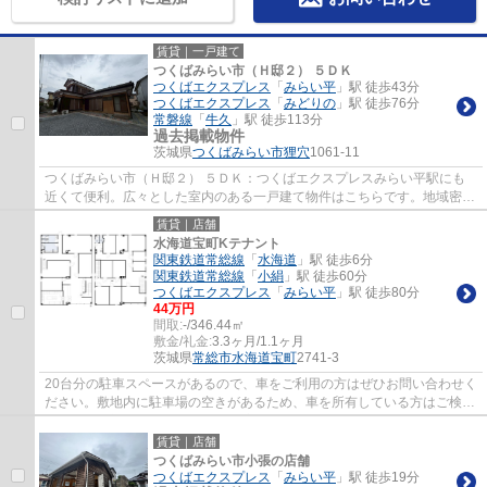
賃貸｜一戸建て
つくばみらい市（Ｈ邸２） ５ＤＫ
つくばエクスプレス
「
みらい平
」駅 徒歩43分
つくばエクスプレス
「
みどりの
」駅 徒歩76分
常磐線
「
牛久
」駅 徒歩113分
過去掲載物件
茨城県
つくばみらい市
狸穴
1061-11
つくばみらい市（Ｈ邸２） ５ＤＫ：つくばエクスプレスみらい平駅にも
近くて便利。広々とした室内のある一戸建て物件はこちらです。地域密着
の当社一押しの物件はつくばエクスプレスみ...
賃貸｜店舗
水海道宝町Kテナント
関東鉄道常総線
「
水海道
」駅 徒歩6分
関東鉄道常総線
「
小絹
」駅 徒歩60分
つくばエクスプレス
「
みらい平
」駅 徒歩80分
44万円
間取:
-/346.44㎡
敷金/礼金:
3.3ヶ月/1.1ヶ月
茨城県
常総市
水海道宝町
2741-3
20台分の駐車スペースがあるので、車をご利用の方はぜひお問い合わせく
ださい。敷地内に駐車場の空きがあるため、車を所有している方はご検討
ください。初期費用はカードで決済いただ...
賃貸｜店舗
つくばみらい市小張の店舗
つくばエクスプレス
「
みらい平
」駅 徒歩19分