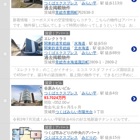
つくばエクスプレス
「
みらい平
」駅 徒歩113分
過去掲載物件
茨城県
常総市
豊岡町
丙2638-3
新着情報：コーポスズキの空室情報ならコチラ。こちらの物件はアパート
です。物件探しに悩んでしまって時間が掛かってしまうという方は、お気
軽に当社までお問い合わせください。スタ...
賃貸｜アパート
エレクトラⅡ
関東鉄道常総線
「
水海道
」駅 徒歩5分
関東鉄道常総線
「
北水海道
」駅 徒歩20分
つくばエクスプレス
「
みらい平
」駅 徒歩88分
過去掲載物件
茨城県
常総市
水海道諏訪町
2809-1・2809-2
「エレクトラⅡ」のここがイチオシ。エコス マスダ ファインズ淵頭店ま
で455mです。築1年の築浅物件。最上階の物件です。できるだけ早めに不
動産情報を集めたい方は当社スタッフまでご...
賃貸｜ビル
谷原みらいビル
つくばエクスプレス
「
みらい平
」駅 徒歩4分
93.7024万円
間取:
-/352.00㎡
敷金/礼金:
6ヶ月/1ヶ月
茨城県
つくばみらい市
陽光台
３丁目
令和3年7月完成！みらい平駅徒歩4分の好立地新築テナントビルです。
賃貸｜アパート
つくば市みどりの中央のアパート
つくばエクスプレス
「
みどりの
」駅 徒歩15分