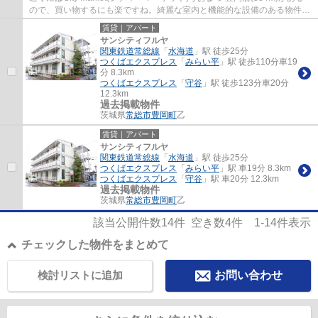
ので、買い物するにも楽ですね。綺麗な室内と機能的な設備のある物件で
す。初期費用を抑えることができる敷金不...
賃貸｜アパート
サンシティフルヤ
関東鉄道常総線
「
水海道
」駅 徒歩25分
つくばエクスプレス
「
みらい平
」駅 徒歩110分車19
分 8.3km
つくばエクスプレス
「
守谷
」駅 徒歩123分車20分
12.3km
過去掲載物件
茨城県
常総市
豊岡町
乙
賃貸｜アパート
サンシティフルヤ
関東鉄道常総線
「
水海道
」駅 徒歩25分
つくばエクスプレス
「
みらい平
」駅 車19分 8.3km
つくばエクスプレス
「
守谷
」駅 車20分 12.3km
過去掲載物件
茨城県
常総市
豊岡町
乙
該当公開件数
14
件 空き数
4
件
1-14
件表示
チェックした物件をまとめて
検討リストに追加
お問い合わせ