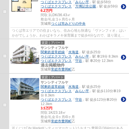
つくばエクスプレス
「
みらい平
」駅 徒歩58分
つくばエクスプレス
「
万博記念公園
」駅 徒歩59分
6.2万円
間取:
1LDK/36.43㎡
敷金/礼金:
1ヶ月/1ヶ月
茨城県
つくば市
みどりの中央
つくば市エリアでの住まいなら、住み心地も快適な「ヴァンフィオ」はい
かがでしょうか。わかばキラメキ保育園まで徒歩4分なので、送り迎えも
楽です。つくば市エリアで賃貸情報をお探し...
賃貸｜アパート
サンシティフルヤ
関東鉄道常総線
「
水海道
」駅 徒歩25分
つくばエクスプレス
「
みらい平
」駅 車19分 8.3km
つくばエクスプレス
「
守谷
」駅 車20分 12.3km
過去掲載物件
茨城県
常総市
豊岡町
乙
賃貸｜アパート
サンシティフルヤ
関東鉄道常総線
「
水海道
」駅 徒歩25分
つくばエクスプレス
「
みらい平
」駅 徒歩110分車19
分 8.3km
つくばエクスプレス
「
守谷
」駅 徒歩123分車20分
12.3km
3.5万円
間取:
1K/23.18㎡
敷金/礼金:
0ヶ月/0ヶ月
茨城県
常総市
豊岡町
乙
近くにはCity Market(シティーマーケット)うおまつ 豊岡店(384m)がある