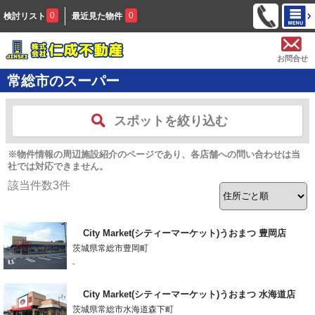
0
0
検討リスト
最近見た物件
お問合せ
常総市のスーパー
スポットを絞り込む
※物件情報の周辺施設紹介のページであり、各店舗への問い合わせは当
社では対応できません。
該当件数
3
件
City Market(シティーマーケット)うおまつ 豊岡店
茨城県常総市豊岡町
-
City Market(シティーマーケット)うおまつ 水海道店
茨城県常総市水海道森下町