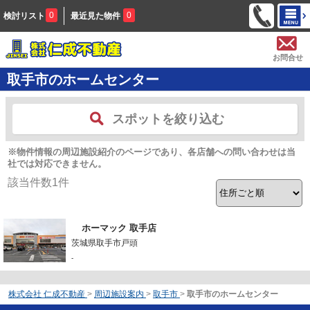
0
0
検討リスト
最近見た物件
お問合せ
取手市のホームセンター
スポットを絞り込む
※物件情報の周辺施設紹介のページであり、各店舗への問い合わせは当
社では対応できません。
該当件数
1
件
ホーマック 取手店
茨城県取手市戸頭
-
株式会社 仁成不動産
>
周辺施設案内
>
取手市
>
取手市のホームセンター