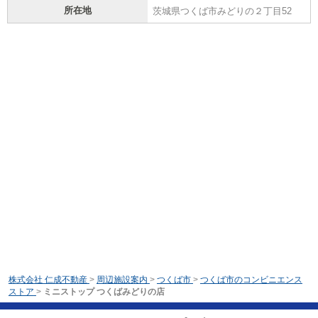
所在地
茨城県つくば市みどりの２丁目52
株式会社 仁成不動産
>
周辺施設案内
>
つくば市
>
つくば市のコンビニエンス
ストア
>
ミニストップ つくばみどりの店