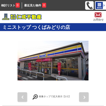
0
0
検討リスト
最近見た物件
お問合せ
ミニストップ つくばみどりの店
前
次
画像タップで拡大表示【
1
/1】