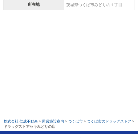
所在地
茨城県つくば市みどりの１丁目
株式会社 仁成不動産
>
周辺施設案内
>
つくば市
>
つくば市のドラッグストア
>
ドラッグストアセキみどりの店