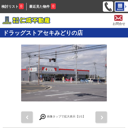
0
0
検討リスト
最近見た物件
お問合せ
ドラッグストアセキみどりの店
前
次
画像タップで拡大表示【
1
/1】