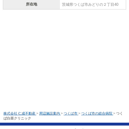
所在地
茨城県つくば市みどりの２丁目40
株式会社 仁成不動産
>
周辺施設案内
>
つくば市
>
つくば市の総合病院
>
つく
ば白亜クリニック