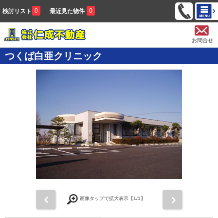
0
0
検討リスト
最近見た物件
お問合せ
つくば白亜クリニック
前
次
画像タップで拡大表示【
1
/1】