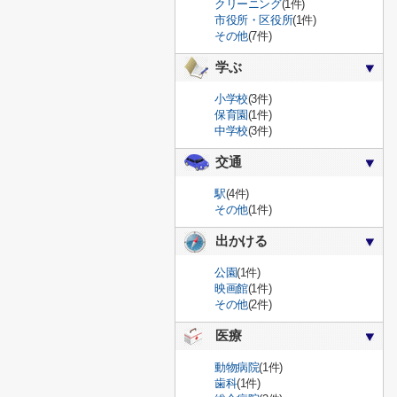
クリーニング
(1件)
市役所・区役所
(1件)
その他
(7件)
学ぶ
小学校
(3件)
保育園
(1件)
中学校
(3件)
交通
駅
(4件)
その他
(1件)
出かける
公園
(1件)
映画館
(1件)
その他
(2件)
医療
動物病院
(1件)
歯科
(1件)