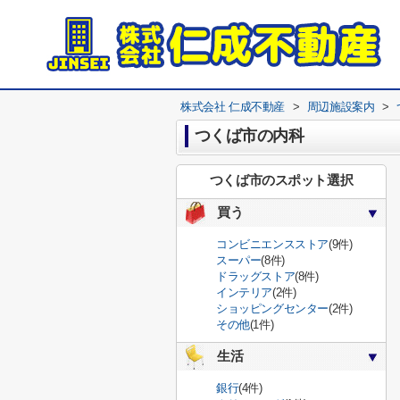
株式会社 仁成不動産
>
周辺施設案内
>
つくば市の内科
つくば市のスポット選択
買う
コンビニエンスストア
(9件)
スーパー
(8件)
ドラッグストア
(8件)
インテリア
(2件)
ショッピングセンター
(2件)
その他
(1件)
生活
銀行
(4件)