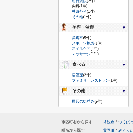
総合病院
(2件)
内科
(1件)
整形外科
(1件)
その他
(1件)
美容・健康
美容室
(5件)
スポーツ施設
(1件)
ネイルケア
(1件)
マッサージ
(1件)
食べる
居酒屋
(2件)
ファミリーレストラン
(1件)
その他
周辺の街並み
(2件)
市区町村から探す
常総市
/
つくば
町名から探す
豊岡町
/
みどり