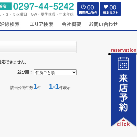
00
00
１・３・５火曜日 GW・夏季休暇・年末年始
対応できません。
並び順：
1
1-1
該当公開件数
件
件表示