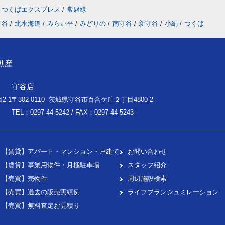
つくばエクスプレス
/
常磐線
守谷
/
北水海道
/
みらい平
/
みどりの
/
南守谷
/
新守谷
/
小絹
/
つくば
動産
守谷店
2-1
〒302-0110 茨城県守谷市百合ケ丘２丁目4800-2
TEL：0297-44-5242 / FAX：0297-44-5243
【賃貸】アパート・マンション・戸建て
お問い合わせ
【賃貸】事業用物件・月極駐車場
スタッフ紹介
【売買】売物件
周辺施設検索
【売買】過去の販売実績例
ライフプランシュミレーション
【売買】無料査定お見積り