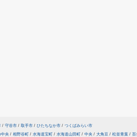
市
/
守谷市
/
取手市
/
ひたちなか市
/
つくばみらい市
の中央
/
相野谷町
/
水海道宝町
/
水海道山田町
/
中央
/
大角豆
/
松並青葉
/
百