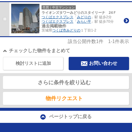
売買｜中古マンション
ライオンズタワーみどりのスタイリーナ 24Ｆ
つくばエクスプレス
「
みどりの
」駅 徒歩2分
つくばエクスプレス
「
みらい平
」駅 徒歩70分
過去掲載物件
茨城県
つくば市
みどりの
１丁目1-2
該当公開件数
1
件
1-1
件表示
チェックした物件をまとめて
検討リストに追加
お問い合わせ
さらに条件を絞り込む
物件リクエスト
ページトップに戻る