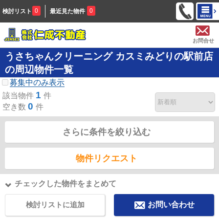
0
0
検討リスト
最近見た物件
お問合せ
うさちゃんクリーニング カスミみどりの駅前店
の周辺物件一覧
募集中のみ表示
1
該当物件
件
0
空き数
件
さらに条件を絞り込む
物件リクエスト
チェックした物件をまとめて
検討リストに追加
お問い合わせ