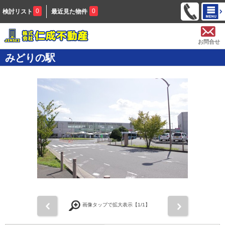
0
0
検討リスト
最近見た物件
お問合せ
みどりの駅
前
次
画像タップで拡大表示【
1
/1】