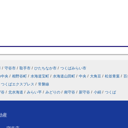
市
/
守谷市
/
取手市
/
ひたちなか市
/
つくばみらい市
の中央
/
相野谷町
/
水海道宝町
/
水海道山田町
/
中央
/
大角豆
/
松並青葉
/
百
つくばエクスプレス
/
常磐線
守谷
/
北水海道
/
みらい平
/
みどりの
/
南守谷
/
新守谷
/
小絹
/
つくば
動産