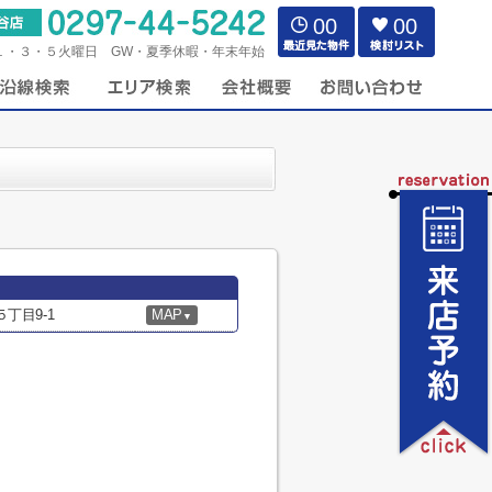
00
00
１・３・５火曜日 GW・夏季休暇・年末年始
丁目9-1
MAP
▼