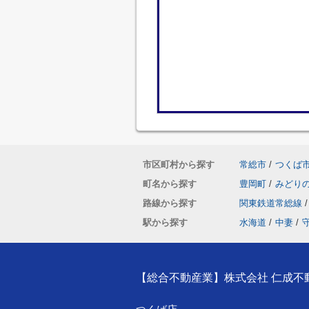
市区町村から探す
常総市
/
つくば
町名から探す
豊岡町
/
みどり
路線から探す
関東鉄道常総線
/
駅から探す
水海道
/
中妻
/
【総合不動産業】株式会社 仁成不