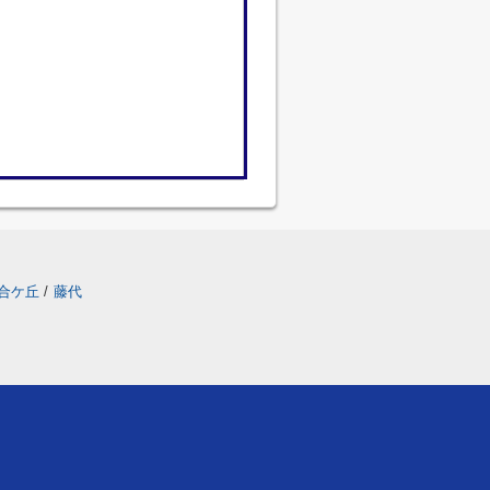
合ケ丘
/
藤代