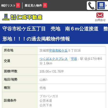
0
0
検討リスト
最近見た物件
お問合せ
守谷市松ケ丘五丁目 売地 南６m公道接道 整
形地！！！の過去掲載物件情報
所在地
茨城県
守谷市
松ケ丘
５丁目16
つくばエクスプレス
「
守谷
」駅 徒歩17分車6
交通
分 1.6km
面積/坪数
105.00㎡/31.76坪
地目/地勢
山林/-
種別
売地
プロパンガス
設備条件
公営水道
公共下水