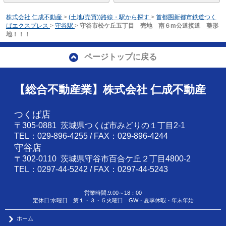
株式会社 仁成不動産
>
(土地(売買))路線・駅から探す
>
首都圏新都市鉄道つく
ばエクスプレス
>
守谷駅
>
守谷市松ケ丘五丁目 売地 南６m公道接道 整形
地！！！
ページトップに戻る
【総合不動産業】株式会社 仁成不動産
つくば店
〒305-0881 茨城県つくば市みどりの１丁目2-1
TEL：029-896-4255 / FAX：029-896-4244
守谷店
〒302-0110 茨城県守谷市百合ケ丘２丁目4800-2
TEL：0297-44-5242 / FAX：0297-44-5243
営業時間:9:00～18：00
定休日:水曜日 第１・３・５火曜日 GW・夏季休暇・年末年始
ホーム