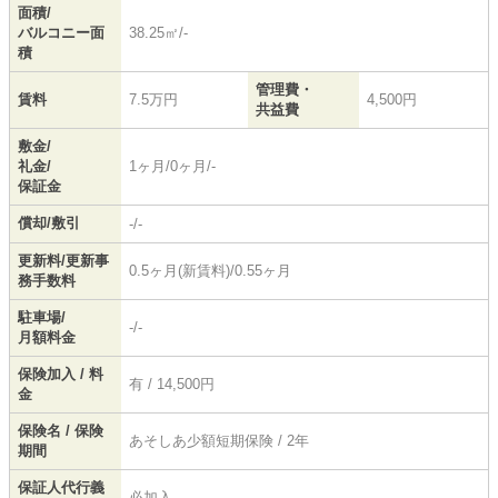
面積/
バルコニー面
38.25㎡/-
積
管理費・
賃料
7.5万円
4,500円
共益費
敷金/
礼金/
1ヶ月/0ヶ月/-
保証金
償却/敷引
-/-
更新料/更新事
0.5ヶ月(新賃料)/0.55ヶ月
務手数料
駐車場/
-/-
月額料金
保険加入 / 料
有 / 14,500円
金
保険名 / 保険
あそしあ少額短期保険 / 2年
期間
保証人代行義
必加入