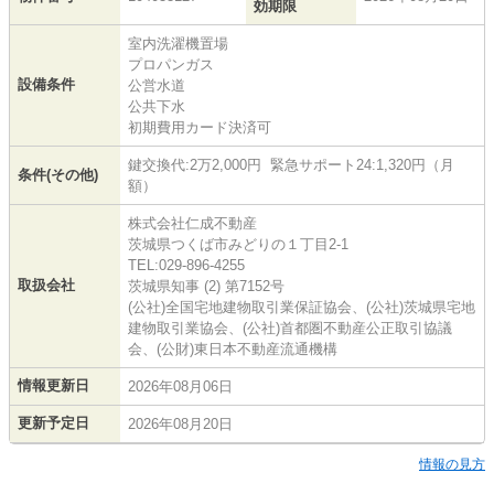
効期限
室内洗濯機置場
プロパンガス
設備条件
公営水道
公共下水
初期費用カード決済可
鍵交換代:2万2,000円 緊急サポート24:1,320円（月
条件(その他)
額）
株式会社仁成不動産
茨城県つくば市みどりの１丁目2-1
TEL:029-896-4255
取扱会社
茨城県知事 (2) 第7152号
(公社)全国宅地建物取引業保証協会、(公社)茨城県宅地
建物取引業協会、(公社)首都圏不動産公正取引協議
会、(公財)東日本不動産流通機構
情報更新日
2026年08月06日
更新予定日
2026年08月20日
情報の見方