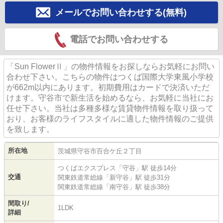
メールでお問い合わせする(無料)
電話でお問い合わせする
「Sun FlowerⅡ」の物件情報をお探しならお気軽にお問い
合わせ下さい。こちらの物件はつくば国際大学東風小学校
が662m以内にあります。初期費用はカードで決済いただ
けます。守谷市で新生活を始めるなら、お気軽に当社にお
任せ下さい。当社は多種多様な賃貸物件情報を取り扱って
おり、お客様のライフスタイルに適した物件情報のご提供
を致します。
所在地
茨城県
守谷市
百合ケ丘
２丁目
つくばエクスプレス
「
守谷
」駅 徒歩14分
交通
関東鉄道常総線
「
新守谷
」駅 徒歩31分
関東鉄道常総線
「
南守谷
」駅 徒歩38分
間取り/
1LDK
詳細