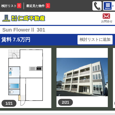
0
1
検討リスト
最近見た物件
お問合せ
Sun FlowerⅡ 301
賃料
7.5
万円
検討リストに追加
2/21
1/21