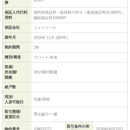
務
保証人代行利
契約時保証料：総賃料の50％（最低保証料25,000円）
用料
継続保証料10000円
保証会社
ジェイリース
築年月
2016年 11月 (築9年)
契約期間
2年
種別/構造
アパート/木造
部屋/
所在階/
301/3階/3階建
階建
総戸数
-
現況/
空家/即時
入居可能日
取引態様/
専任媒介/一般
賃貸区分
取引条件の有
物件番号
104033127
2026年08月20日