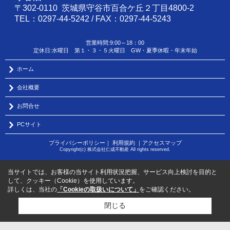
〒302-0110 茨城県守谷市百合ケ丘２丁目4800-2
TEL：0297-44-5242 / FAX：0297-44-5243
営業時間:9:00～18：00
定休日:水曜日 第１・３・５火曜日 GW・夏季休暇・年末年始
ホーム
会社概要
お問合せ
PCサイト
プライバシーポリシー
｜
利用規約
｜
アクセスマップ
Copyright(c) 株式会社仁成不動産 All rights reserved.
当サイトでは、お客様の当サイト利用状況把握、サービス向上検討を目的と
して、クッキー（Cookie）を使用しています。
詳しくは、当社の
「Cookieの取扱いについて」
をご確認ください。
閉じる