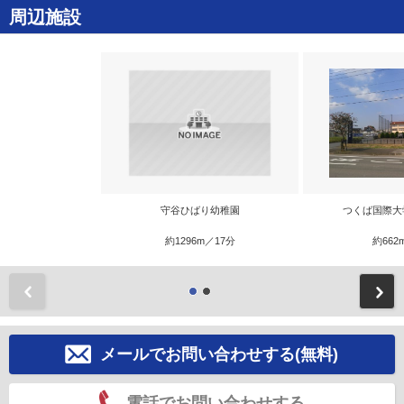
周辺施設
守谷ひばり幼稚園
つくば国際大
約1296m／17分
約662
前
メールでお問い合わせする(無料)
電話でお問い合わせする