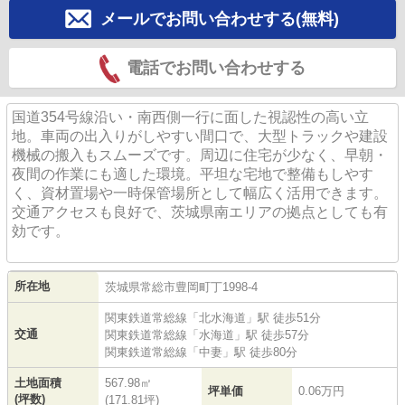
メールでお問い合わせする(無料)
電話でお問い合わせする
国道354号線沿い・南西側一行に面した視認性の高い立
地。車両の出入りがしやすい間口で、大型トラックや建設
機械の搬入もスムーズです。周辺に住宅が少なく、早朝・
夜間の作業にも適した環境。平坦な宅地で整備もしやす
く、資材置場や一時保管場所として幅広く活用できます。
交通アクセスも良好で、茨城県南エリアの拠点としても有
効です。
所在地
茨城県
常総市
豊岡町
丁1998-4
関東鉄道常総線
「
北水海道
」駅 徒歩51分
交通
関東鉄道常総線
「
水海道
」駅 徒歩57分
関東鉄道常総線
「
中妻
」駅 徒歩80分
土地面積
567.98㎡
坪単価
0.06万円
(坪数)
(171.81坪)