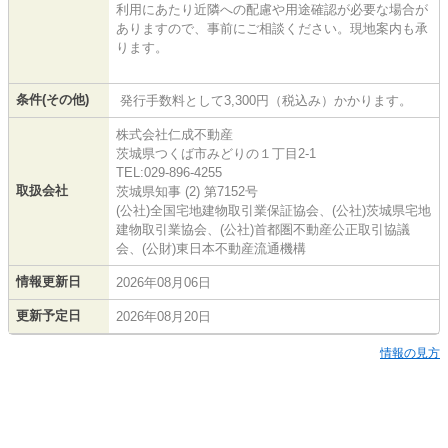
利用にあたり近隣への配慮や用途確認が必要な場合が
ありますので、事前にご相談ください。現地案内も承
ります。
条件(その他)
発行手数料として3,300円（税込み）かかります。
株式会社仁成不動産
茨城県つくば市みどりの１丁目2-1
TEL:029-896-4255
取扱会社
茨城県知事 (2) 第7152号
(公社)全国宅地建物取引業保証協会、(公社)茨城県宅地
建物取引業協会、(公社)首都圏不動産公正取引協議
会、(公財)東日本不動産流通機構
情報更新日
2026年08月06日
更新予定日
2026年08月20日
情報の見方