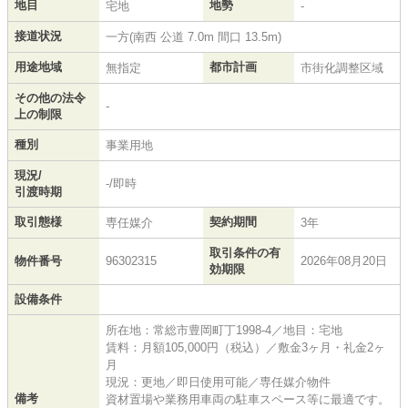
地目
地勢
宅地
-
接道状況
一方(南西 公道 7.0m 間口 13.5m)
用途地域
都市計画
無指定
市街化調整区域
その他の法令
-
上の制限
種別
事業用地
現況/
-/即時
引渡時期
取引態様
契約期間
専任媒介
3年
取引条件の有
物件番号
96302315
2026年08月20日
効期限
設備条件
所在地：常総市豊岡町丁1998-4／地目：宅地
賃料：月額105,000円（税込）／敷金3ヶ月・礼金2ヶ
月
現況：更地／即日使用可能／専任媒介物件
備考
資材置場や業務用車両の駐車スペース等に最適です。