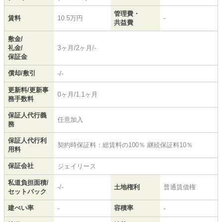
管理費・
賃料
10.5万円
-
共益費
敷金/
礼金/
3ヶ月/2ヶ月/-
保証金
償却/敷引
-/-
更新料/更新事
0ヶ月/1.1ヶ月
務手数料
保証人代行義
任意加入
務
保証人代行利
契約時保証料：総賃料の100％ 継続保証料10％
用料
保証会社
ジェイリース
私道負担面積/
-/-
土地権利
普通賃借権
セットバック
建ぺい率
容積率
-
-