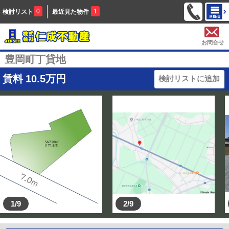
0
1
検討リスト
最近見た物件
お問合せ
豊岡町丁貸地
賃料
10.5
万円
検討リストに追加
1/9
2/9