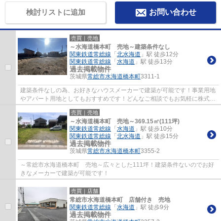
検討リストに追加
お問い合わせ
売買｜売地
～水海道橋本町 売地～建築条件なし
関東鉄道常総線
「
北水海道
」駅 徒歩12分
関東鉄道常総線
「
水海道
」駅 徒歩13分
過去掲載物件
茨城県
常総市
水海道橋本町
3311-1
建築条件なしの為、お好きなハウスメーカーで建築が可能です！事業用地
やアパート用地としてもおすすめです！どんなご相談でもお気軽に株式会
社仁成不動産０２９－８９６－４２５５ま...
売買｜売地
～水海道橋本町 売地～369.15㎡(111坪)
関東鉄道常総線
「
水海道
」駅 徒歩10分
関東鉄道常総線
「
北水海道
」駅 徒歩15分
過去掲載物件
茨城県
常総市
水海道橋本町
3355-2
～常総市水海道橋本町 売地～広々とした111坪！建築条件ないのでお好
きなメーカーで建築が可能です！
売買｜店舗
常総市水海道橋本町 店舗付き 売地
関東鉄道常総線
「
水海道
」駅 徒歩9分
過去掲載物件