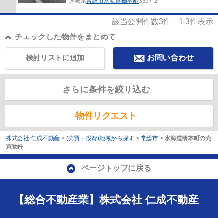
茨城県
常総市
水海道橋本町
3357-2
該当公開件数
3
件
1-3
件表示
チェックした物件をまとめて
検討リストに追加
お問い合わせ
さらに条件を絞り込む
物件リクエスト
株式会社 仁成不動産
>
(売買・投資)地域から探す
>
常総市
>
水海道橋本町の売
買物件
ページトップに戻る
【総合不動産業】株式会社 仁成不動産