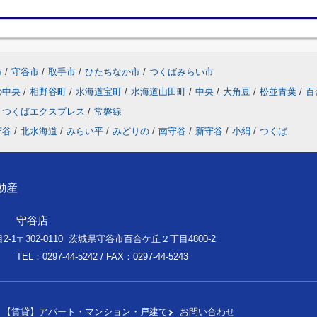
市
/
守谷市
/
取手市
/
ひたちなか市
/
つくばみらい市
の中央
/
相野谷町
/
水海道宝町
/
水海道山田町
/
中央
/
大角豆
/
松並青葉
/
百
つくばエクスプレス
/
常磐線
守谷
/
北水海道
/
みらい平
/
みどりの
/
南守谷
/
新守谷
/
小絹
/
つくば
動産
守谷店
2-1
〒302-0110 茨城県守谷市百合ケ丘２丁目4800-2
TEL：0297-44-5242 / FAX：0297-44-5243
【賃貸】アパート・マンション・戸建て
お問い合わせ