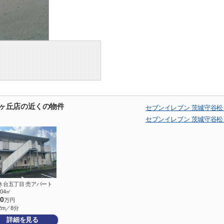
松ヶ丘店の近くの物件
セブンイレブン 茨城守谷
セブンイレブン 茨城守谷
き台五丁目 売アパート
0.04㎡
00
万円
2m／8分
詳細を見る