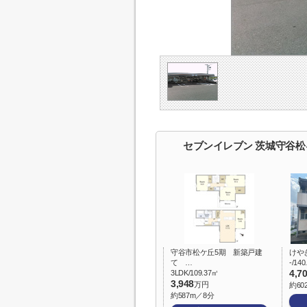
セブンイレブン 茨城守谷
守谷市松ケ丘5期 新築戸建
けや
て …
-/14
3LDK/109.37㎡
4,7
3,948
万円
約60
約587m／8分