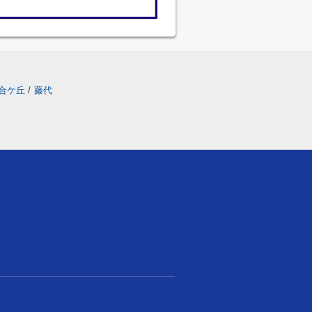
合ケ丘
/
藤代