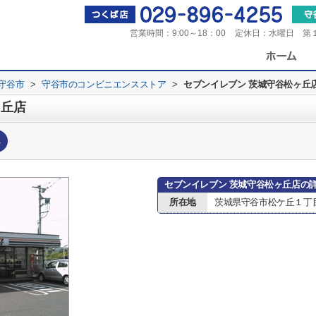
営業時間：
9:00～18：00
定休日：
水曜日 第
守谷市
>
守谷市のコンビニエンスストア
>
セブンイレブン 茨城守谷松ヶ丘
ヶ丘店
へ
セブンイレブン 茨城守谷松ヶ丘店の
所在地
茨城県守谷市松ケ丘１丁目