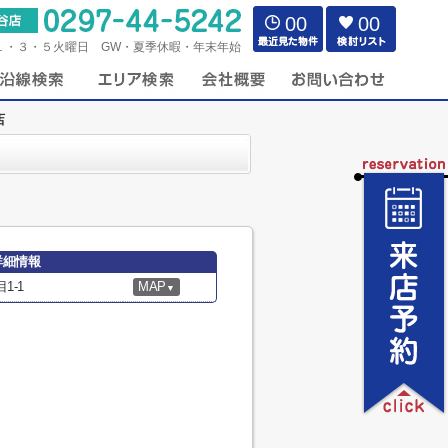
00
00
１・３・５火曜日 GW・夏季休暇・年末年始
店
詳細情報
1-1
MAP
▼