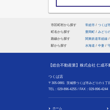
市区町村から探す
常総市
/
つくば
町名から探す
豊岡町
/
みどり
路線から探す
関東鉄道常総線
/
駅から探す
水海道
/
中妻
/
【総合不動産業】株式会社 仁成不
つくば店
〒305-0881 茨城県つくば市みどりの１丁目
TEL：029-896-4255 / FAX：029-896-4244
ホーム