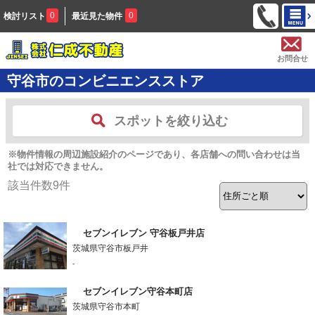
0
0
検討リスト
最近見た物件
お問合せ
守谷市のコンビニエンスストア
スポットを絞り込む
※物件情報の周辺施設紹介のページであり、各店舗への問い合わせは当
社では対応できません。
該当件数
9
件
セブンイレブン 守谷板戸井店
茨城県守谷市板戸井
-
セブンイレブン守谷本町店
茨城県守谷市本町