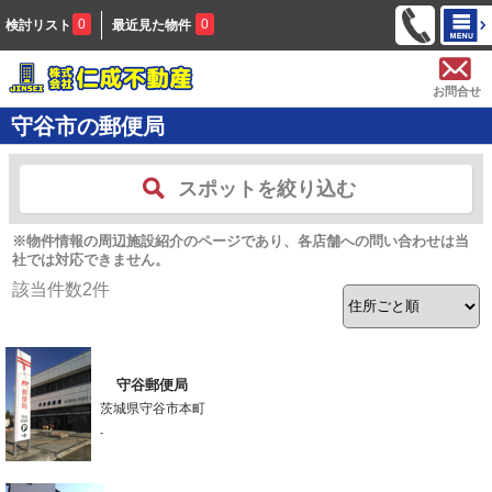
0
0
検討リスト
最近見た物件
お問合せ
守谷市の郵便局
スポットを絞り込む
※物件情報の周辺施設紹介のページであり、各店舗への問い合わせは当
社では対応できません。
該当件数
2
件
守谷郵便局
茨城県守谷市本町
-