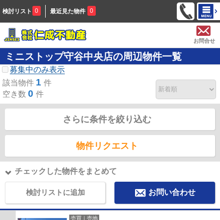
0
0
検討リスト
最近見た物件
お問合せ
ミニストップ守谷中央店の周辺物件一覧
募集中のみ表示
1
該当物件
件
0
空き数
件
さらに条件を絞り込む
物件リクエスト
チェックした物件をまとめて
検討リストに追加
お問い合わせ
売買｜売地