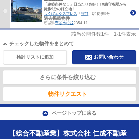
「建築条件なし」日当たり良好！TX線守谷駅から
徒歩9分の好立地！
つくばエクスプレス
「
守谷
」駅 徒歩9分
過去掲載物件
茨城県
守谷市
松並
2354-11
該当公開件数
1
件
1-1
件表示
チェックした物件をまとめて
検討リストに追加
お問い合わせ
さらに条件を絞り込む
物件リクエスト
ページトップに戻る
【総合不動産業】株式会社 仁成不動産