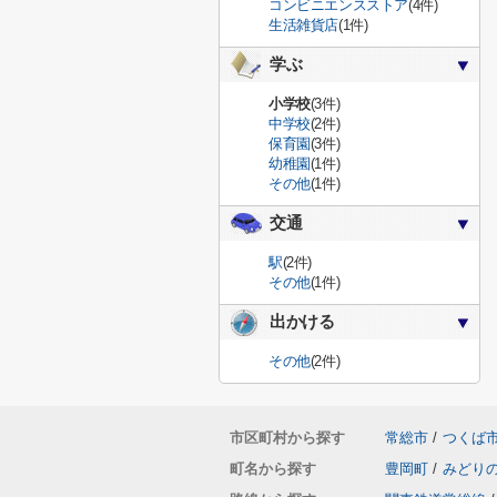
コンビニエンスストア
(4件)
生活雑貨店
(1件)
学ぶ
小学校
(3件)
中学校
(2件)
保育園
(3件)
幼稚園
(1件)
その他
(1件)
交通
駅
(2件)
その他
(1件)
出かける
その他
(2件)
市区町村から探す
常総市
/
つくば
町名から探す
豊岡町
/
みどり