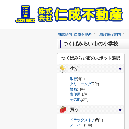
株式会社 仁成不動産
>
周辺施設案内
>
つくばみらい市の小学校
つくばみらい市のスポット選択
生活
銀行
(4件)
クリーニング
(2件)
警察
(1件)
郵便局
(1件)
その他
(2件)
買う
ドラッグストア
(5件)
スーパー
(5件)