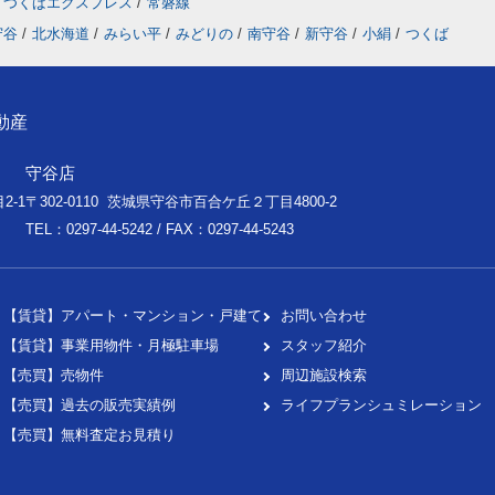
つくばエクスプレス
/
常磐線
守谷
/
北水海道
/
みらい平
/
みどりの
/
南守谷
/
新守谷
/
小絹
/
つくば
動産
守谷店
2-1
〒302-0110 茨城県守谷市百合ケ丘２丁目4800-2
TEL：0297-44-5242 / FAX：0297-44-5243
【賃貸】アパート・マンション・戸建て
お問い合わせ
【賃貸】事業用物件・月極駐車場
スタッフ紹介
【売買】売物件
周辺施設検索
【売買】過去の販売実績例
ライフプランシュミレーション
【売買】無料査定お見積り