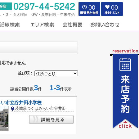
00
00
１・３・５火曜日 GW・夏季休暇・年末年始
対応できません。
並び順：
3
1-3
該当公開件数
件
件表示
らい市立谷井田小学校
茨城県つくばみらい市谷井田