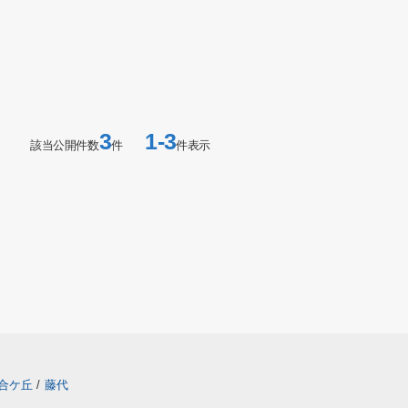
3
1-3
該当公開件数
件
件表示
合ケ丘
/
藤代