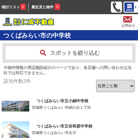
0
0
検討リスト
最近見た物件
お問合せ
つくばみらい市の中学校
スポットを絞り込む
※物件情報の周辺施設紹介のページであり、各店舗への問い合わせは当
社では対応できません。
該当件数
2
件
つくばみらい市立小絹中学校
茨城県つくばみらい市絹の台１丁目
-
つくばみらい市立谷和原中学校
茨城県つくばみらい市古川