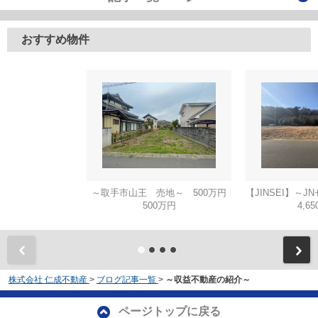
おすすめ物件
～取手市山王 売地～ 500万円
500万円
4,6
株式会社 仁成不動産
>
ブログ記事一覧
>
～収益不動産の紹介～
ページトップに戻る