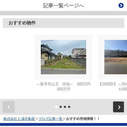
記事一覧ページへ
おすすめ物件
～取手市山王 売地～ 500万円
500万円
4,6
株式会社 仁成不動産
>
ブログ記事一覧
>
おすすめ売地情報！！