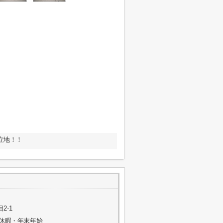
立地！！
2-1
季休暇・年末年始