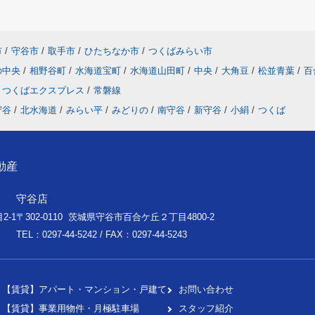
市
/
守谷市
/
取手市
/
ひたちなか市
/
つくばみらい市
の中央
/
相野谷町
/
水海道宝町
/
水海道山田町
/
中央
/
大角豆
/
松並青葉
/
百
つくばエクスプレス
/
常磐線
守谷
/
北水海道
/
みらい平
/
みどりの
/
南守谷
/
新守谷
/
小絹
/
つくば
動産
守谷店
2-1
〒302-0110 茨城県守谷市百合ケ丘２丁目4800-2
TEL：0297-44-5242 / FAX：0297-44-5243
【賃貸】アパート・マンション・戸建て
お問い合わせ
【賃貸】事業用物件・月極駐車場
スタッフ紹介