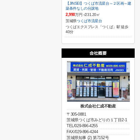
【JINSEI】つくば市流星台～２区画～建
築条件なしの分譲地
2,990
万円 -/231.20㎡
茨城県
つくば市
流星台
つくばエクスプレス「つくば」駅 徒歩
40分
株式会社仁成不動産
〒305-0881
茨城県つくば市みどりの１丁目2-1
TEL/029-896-4255
FAX/029-896-4244
茨城県知事 (2) 第7152号