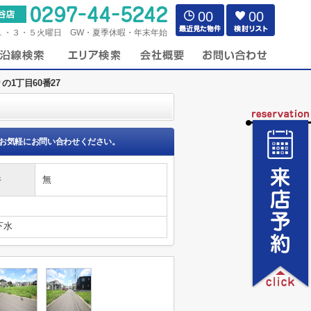
00
00
１・３・５火曜日 GW・夏季休暇・年末年始
の1丁目60番27
お気軽にお問い合わせください。
件
無
下水