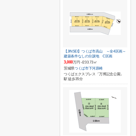
【JINSEI】つくば市高山 ～全4区画～
建築条件なしの分譲地 C区画
3,000
万円 -/233.73㎡
茨城県
つくば市
下河原崎
つくばエクスプレス「万博記念公園」
駅 徒歩35分