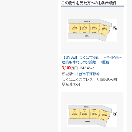
この物件を見た方へのお勧め物件
【JINSEI】つくば市高山 ～全4区画～
建築条件なしの分譲地 D区画
3,100
万円 -/243.46㎡
茨城県
つくば市
下河原崎
つくばエクスプレス「万博記念公園」
駅 徒歩35分