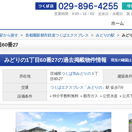
営業時間：
9:00～18：00
定休日：
水曜日 第
・駅から探す
>
首都圏新都市鉄道つくばエクスプレス
>
みどりの駅
>
みどり
60番27
みどりの1丁目60番27
の過去掲載物件情報
現況の確認は
茨城県
つくば市
みどりの
１丁
所在地
建築条
目60-27
交通
つくばエクスプレス
「
みどりの
」駅 徒歩7分
仲介手数料無料
都市ガス
公営水道
公共
設備条件