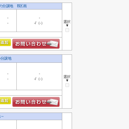
しの分譲地 B区画
-
-
選択
-
-/（-）
▼
の分譲地
-
-
選択
-
-/（-）
▼
地～