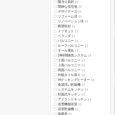
陽当り良好
(-)
閑静な住宅地
(-)
デザイナーズ
(-)
リフォーム済
(-)
リノベーション済
(-)
眺望良好
(-)
メゾネット
(-)
ベランダ
(-)
バルコニー
(-)
ルーフバルコニー
(-)
オール電化
(-)
24時間換気システム
(-)
２面バルコニー
(-)
３面バルコニー
(-)
両面バルコニー
(-)
外観タイル張り
(-)
IHクッキングヒーター
(-)
食器洗い乾燥機
(-)
システムキッチン
(-)
対面式キッチン
(-)
アイランドキッチン
(-)
追焚機能浴室
(-)
浴室乾燥機
(-)
床暖房
(-)