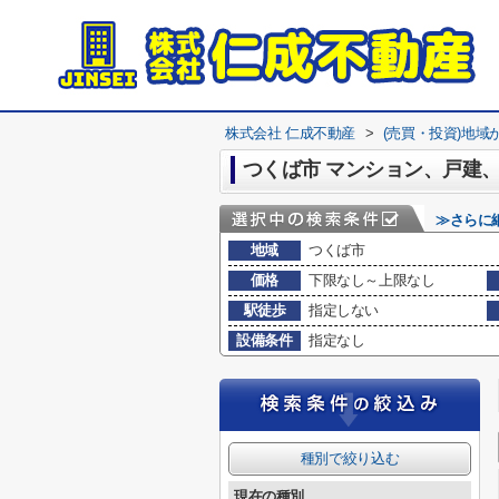
株式会社 仁成不動産
>
(売買・投資)地域
≫さらに
地域
つくば市
価格
下限なし～上限なし
駅徒歩
指定しない
設備条件
指定なし
種別で絞り込む
現在の種別