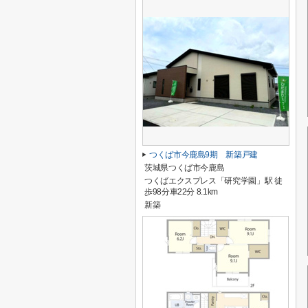
つくば市今鹿島9期 新築戸建
茨城県つくば市今鹿島
つくばエクスプレス「研究学園」駅 徒
歩98分車22分 8.1km
新築