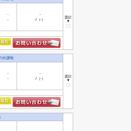
-
-
選択
-
-/（-）
▼
しの分譲地
-
-
選択
-
-/（-）
▼
地