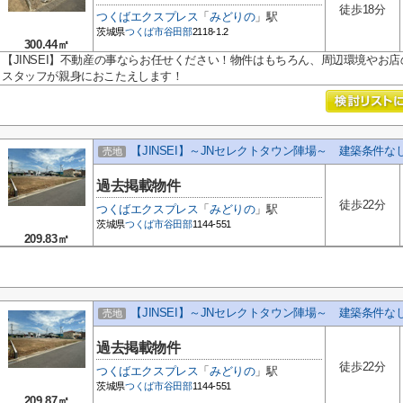
徒歩18分
つくばエクスプレス
「
みどりの
」駅
茨城県
つくば市
谷田部
2118-1.2
300.44㎡
【JINSEI】不動産の事ならお任せください！物件はもちろん、周辺環境やお
スタッフが親身におこたえします！
【JINSEI】～JNセレクトタウン陣場～ 建築条件な
売地
過去掲載物件
徒歩22分
つくばエクスプレス
「
みどりの
」駅
茨城県
つくば市
谷田部
1144-551
209.83㎡
【JINSEI】～JNセレクトタウン陣場～ 建築条件な
売地
過去掲載物件
徒歩22分
つくばエクスプレス
「
みどりの
」駅
茨城県
つくば市
谷田部
1144-551
209.87㎡