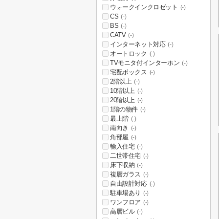
ウォークインクロゼット
(-)
CS
(-)
BS
(-)
CATV
(-)
インターネット対応
(-)
オートロック
(-)
TVモニタ付インターホン
(-)
宅配ボックス
(-)
2階以上
(-)
10階以上
(-)
20階以上
(-)
1階の物件
(-)
最上階
(-)
南向き
(-)
角部屋
(-)
輸入住宅
(-)
二世帯住宅
(-)
床下収納
(-)
複層ガラス
(-)
自由設計対応
(-)
駐車場あり
(-)
ワンフロア
(-)
高層ビル
(-)