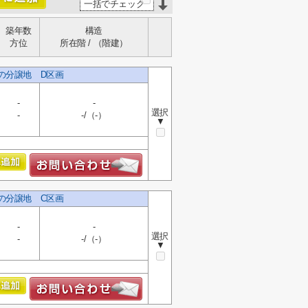
一括でチェック
築年数
構造
方位
所在階 / （階建）
しの分譲地 D区画
-
-
選択
-
-/（-）
▼
しの分譲地 C区画
-
-
選択
-
-/（-）
▼