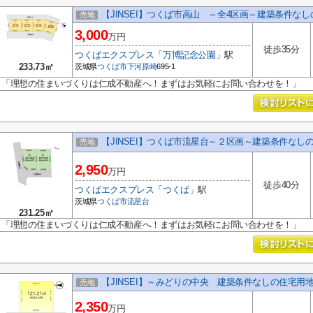
【JINSEI】つくば市高山 ～全4区画～建築条件な
売地
3,000
万円
徒歩35分
つくばエクスプレス
「
万博記念公園
」駅
233.73㎡
茨城県
つくば市
下河原崎
695-1
「理想の住まいづくりは仁成不動産へ！まずはお気軽にお問い合わせを！」
【JINSEI】つくば市流星台～２区画～建築条件なし
売地
2,950
万円
徒歩40分
つくばエクスプレス
「
つくば
」駅
茨城県
つくば市
流星台
231.25㎡
「理想の住まいづくりは仁成不動産へ！まずはお気軽にお問い合わせを！」
【JINSEI】～みどりの中央 建築条件なしの住宅用
売地
2,350
万円