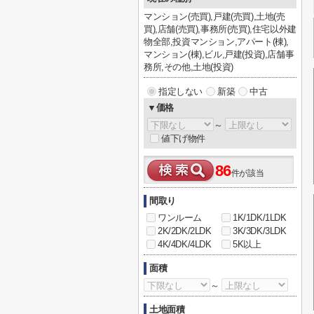
マンション(売買),戸建(売買),土地(売
買),店舗(売買),事務所(売買),住宅以外建
物全部,投資マンション,アパート(棟),
マンション(棟),ビル,戸建(投資),店舗事
務所,その他,土地(投資)
指定しない
新築
中古
▼価格
～
値下げ物件
86
件が該当
間取り
ワンルーム
1K/1DK/1LDK
2K/2DK/2LDK
3K/3DK/3LDK
4K/4DK/4LDK
5K以上
面積
～
土地面積