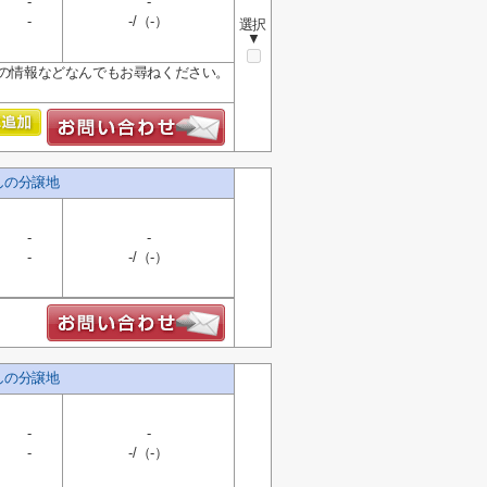
-
-
-
-/（-）
選択
▼
店の情報などなんでもお尋ねください。
しの分譲地
-
-
-
-/（-）
しの分譲地
-
-
-
-/（-）