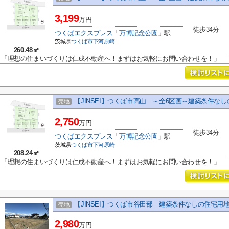
3,199
万円
徒歩34分
つくばエクスプレス
「
万博記念公園
」駅
茨城県
つくば市
下河原崎
260.48㎡
「理想の住まいづくりは仁成不動産へ！まずはお気軽にお問い合わせを！」
【JINSEI】つくば市高山 ～全6区画～建築条件な
売地
2,750
万円
徒歩34分
つくばエクスプレス
「
万博記念公園
」駅
茨城県
つくば市
下河原崎
208.24㎡
「理想の住まいづくりは仁成不動産へ！まずはお気軽にお問い合わせを！」
【JINSEI】つくば市谷田部 建築条件なしの住宅用
売地
2,980
万円