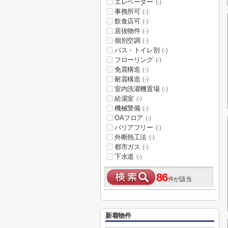
エレベーター
(-)
事務所可
(-)
飲食店可
(-)
居抜物件
(-)
個別空調
(-)
バス・トイレ別
(-)
フローリング
(-)
免震構造
(-)
耐震構造
(-)
室内洗濯機置場
(-)
給湯室
(-)
機械警備
(-)
OAフロア
(-)
バリアフリー
(-)
外断熱工法
(-)
都市ガス
(-)
下水道
(-)
86
件が該当
新着物件