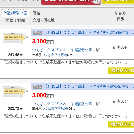
外観
/
間取り図
価格
駅徒歩
停歩
交通 / 所在地
間取り/面積
【JINSEI】つくば市高山 ～全4区画～建築条件な
売地
3,100
万円
徒歩35分
つくばエクスプレス
「
万博記念公園
」駅
243.46㎡
茨城県
つくば市
下河原崎
695-1
「理想の住まいづくりは仁成不動産へ！まずはお気軽にお問い合わせを！」
【JINSEI】つくば市高山 ～全4区画～建築条件な
売地
3,000
万円
徒歩35分
つくばエクスプレス
「
万博記念公園
」駅
233.73㎡
茨城県
つくば市
下河原崎
695-1
「理想の住まいづくりは仁成不動産へ！まずはお気軽にお問い合わせを！」