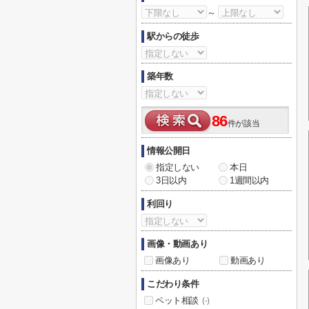
～
駅からの徒歩
築年数
86
件が該当
情報公開日
指定しない
本日
3日以内
1週間以内
利回り
画像・動画あり
画像あり
動画あり
こだわり条件
ペット相談
(-)