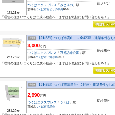
徒歩17分
つくばエクスプレス
「
みどりの
」駅
茨城県
つくば市
みどりの中央
80-9
121.21㎡
「理想の住まいづくりは仁成不動産へ！まずはお気軽にお問い合わせを！」
【JINSEI】つくば市高山 ～全4区画～建築条件な
売地
3,000
万円
徒歩35分
つくばエクスプレス
「
万博記念公園
」駅
233.73㎡
茨城県
つくば市
下河原崎
695-1
「理想の住まいづくりは仁成不動産へ！まずはお気軽にお問い合わせを！」
【JINSEI】つくば市流星台～２区画～建築条件なし
売地
2,990
万円
徒歩40分
つくばエクスプレス
「
つくば
」駅
茨城県
つくば市
流星台
231.20㎡