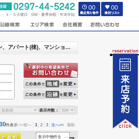
00
00
１・３・５火曜日 GW・夏季休暇・年末年始
つくば市 マンション、戸建、土地、店舗、事務所、住宅以外建物全部、投資マンション、アパート(棟)、マンション(棟)、ビル、戸建、店舗事務所、その他、土地一覧
表示件数：
30
件表示
<<前へ
1
2
3
次へ>>
最初
表示中物件を