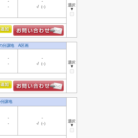
-
-
選択
-
-/（-）
▼
しの分譲地 A区画
-
-
選択
-
-/（-）
▼
の分譲地
-
-
選択
-
-/（-）
▼