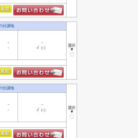
しの分譲地
-
-
選択
-
-/（-）
▼
しの分譲地
-
-
選択
-
-/（-）
▼