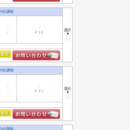
しの分譲地
-
-
選択
-
-/（-）
▼
しの分譲地
-
-
選択
-
-/（-）
▼
しの分譲地