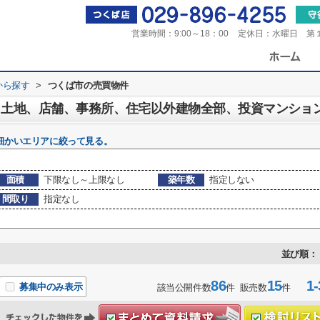
営業時間：
9:00～18：00
定休日：
水曜日 第
から探す
>
つくば市の売買物件
細かいエリアに絞って見る。
面積
下限なし～上限なし
築年数
指定しない
間取り
指定なし
並び順：
86
15
1-
募集中のみ表示
該当公開件数
件 販売数
件