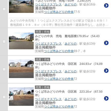
～みどりの中央 売地～60坪 3,190万円
つくばエクスプレス
「
みどりの
」駅 徒歩16分
過去掲載物件
茨城県
つくば市
みどりの中央
77-5
みどりの中央売地！！つくばエクスプレスみどりの駅まで徒歩１６分！！
敷地面積１９８．８㎡（６０坪）弊社売主物件！建築条件なし、お好きな
ハウスメーカー等で建築可能な物件です！
売買｜売地
みどりの中央 売地 敷地面積179.95㎡（54.43
坪）
つくばエクスプレス
「
みどりの
」駅 徒歩13分
過去掲載物件
茨城県
つくば市
みどりの中央
69-7，-8
売買｜売地
つくば市みどりの中央 Ⓑ区画 244.93㎡（74.09
坪）
つくばエクスプレス
「
みどりの
」駅 徒歩12分
過去掲載物件
茨城県
つくば市
みどりの中央
72
売買｜売地
つくば市みどりの中央 Ⓐ区画 223.16㎡（67.50
坪）
つくばエクスプレス
「
みどりの
」駅 徒歩12分
過去掲載物件
茨城県
つくば市
みどりの中央
72