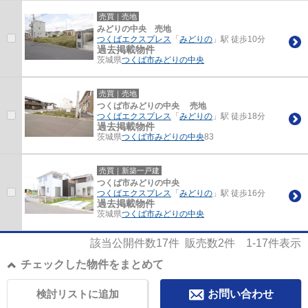
売買｜売地
みどりの中央 売地
つくばエクスプレス
「
みどりの
」駅 徒歩10分
過去掲載物件
茨城県
つくば市
みどりの中央
売買｜売地
つくば市みどりの中央 売地
つくばエクスプレス
「
みどりの
」駅 徒歩18分
過去掲載物件
茨城県
つくば市
みどりの中央
83
売買｜新築一戸建
つくば市みどりの中央
つくばエクスプレス
「
みどりの
」駅 徒歩16分
過去掲載物件
茨城県
つくば市
みどりの中央
該当公開件数
17
件 販売数
2
件
1-17
件表示
チェックした物件をまとめて
検討リストに追加
お問い合わせ