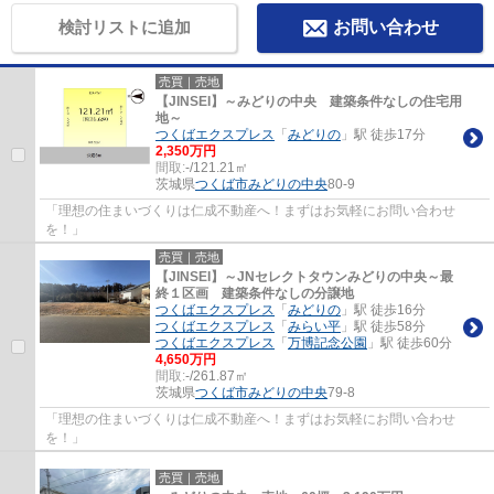
検討リストに追加
お問い合わせ
売買｜売地
【JINSEI】～みどりの中央 建築条件なしの住宅用
地～
つくばエクスプレス
「
みどりの
」駅 徒歩17分
2,350万円
間取:
-/121.21㎡
茨城県
つくば市
みどりの中央
80-9
「理想の住まいづくりは仁成不動産へ！まずはお気軽にお問い合わせ
を！」
売買｜売地
【JINSEI】～JNセレクトタウンみどりの中央～最
終１区画 建築条件なしの分譲地
つくばエクスプレス
「
みどりの
」駅 徒歩16分
つくばエクスプレス
「
みらい平
」駅 徒歩58分
つくばエクスプレス
「
万博記念公園
」駅 徒歩60分
4,650万円
間取:
-/261.87㎡
茨城県
つくば市
みどりの中央
79-8
「理想の住まいづくりは仁成不動産へ！まずはお気軽にお問い合わせ
を！」
売買｜売地