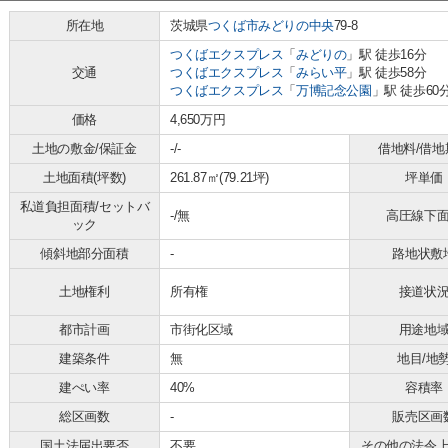
所在地
茨城県
つくば市
みどりの中央
79-8
つくばエクスプレス
「
みどりの
」駅 徒歩16分
交通
つくばエクスプレス
「
みらい平
」駅 徒歩58分
つくばエクスプレス
「
万博記念公園
」駅 徒歩60
価格
4,650万円
土地の敷金/保証金
-/-
借地料/借地
土地面積(坪数)
261.87㎡(79.21坪)
坪単価
私道負担面積/セットバ
-/無
高圧線下
ック
傾斜地部分面積
-
路地状敷
土地権利
所有権
接道状
都市計画
市街化区域
用途地
建築条件
無
地目/地
建ぺい率
40%
容積率
総区画数
-
販売区画
国土法届出要否
不要
その他の法令