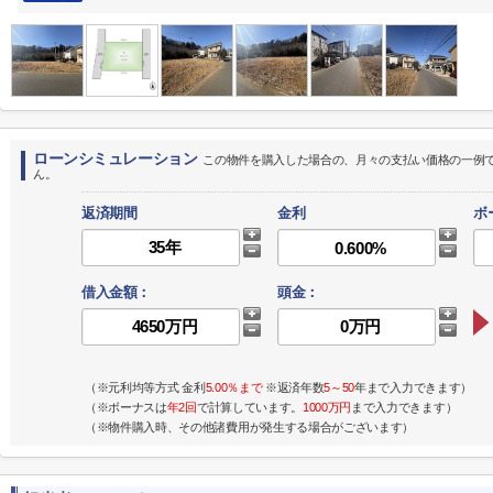
ローンシミュレーション
この物件を購入した場合の、月々の支払い価格の一例
ん。
返済期間
金利
ボ
借入金額：
頭金：
（※元利均等方式 金利
5.00％まで
※返済年数
5～50
年まで入力できます）
（※ボーナスは
年2回
で計算しています。
1000万円
まで入力できます）
（※物件購入時、その他諸費用が発生する場合がございます）