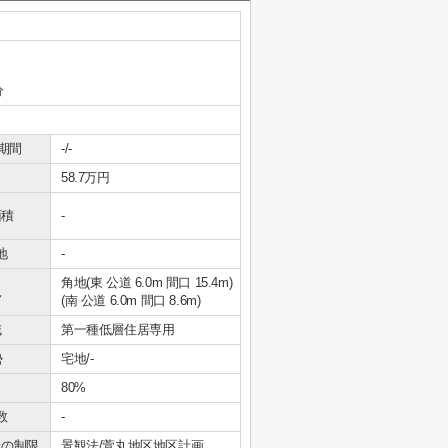
分
期間
-/-
58.7万円
面積
-
地
-
角地(東 公道 6.0m 間口 15.4m)
況
(南 公道 6.0m 間口 8.6m)
域
第一種低層住居専用
勢
宅地/-
80%
数
-
上の制限
景観法/萱丸地区地区計画