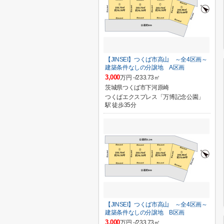
【JINSEI】つくば市高山 ～全4区画～
建築条件なしの分譲地 A区画
3,000
万円 -/233.73㎡
茨城県つくば市下河原崎
つくばエクスプレス「万博記念公園」
駅 徒歩35分
【JINSEI】つくば市高山 ～全4区画～
建築条件なしの分譲地 B区画
3,000
万円 -/233.73㎡