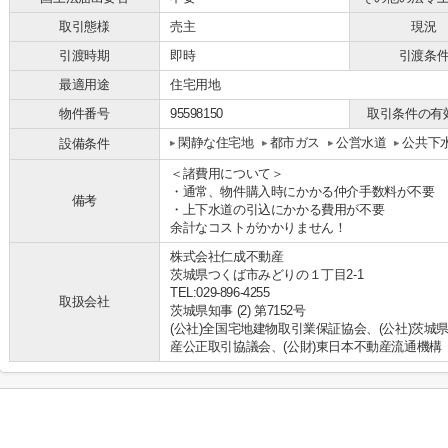
取引態様
売主
現況
引渡時期
即時
引渡条
最適用途
住宅用地
物件番号
95598150
取引条件の有
閑静な住宅地
都市ガス
公営水道
公共下
設備条件
＜諸費用について＞
・通常、物件購入時にかかる仲介手数料が不要
備考
・上下水道の引込にかかる費用が不要
余計なコストがかかりません！
株式会社仁成不動産
茨城県つくば市みどりの１丁目2-1
TEL:029-896-4255
取扱会社
茨城県知事 (2) 第7152号
(公社)全国宅地建物取引業保証協会、(公社)茨城
産公正取引協議会、(公財)東日本不動産流通機構