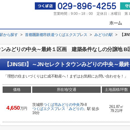
営業時間：
9:00～18：00
定休日：
水曜日 第
・駅から探す
>
首都圏新都市鉄道つくばエクスプレス
>
みどりの駅
>
【JI
トタウンみどりの中央～最終１区画 建築条件なしの分譲地 B
「理想の住まいづくりは仁成不動産へ！まずはお気軽にお問い合わせを！」
価格
所在地/交通
土地面積/坪数
茨城県
つくば市
みどりの中央
79-8
261.87㎡
4,650
万円
つくばエクスプレス
「
みどりの
」駅 徒歩
79.21坪
16分