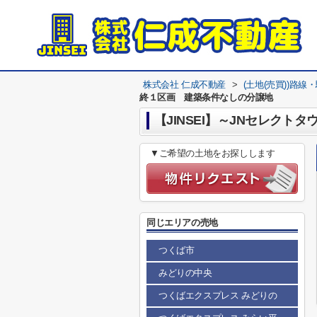
株式会社 仁成不動産
>
(土地(売買))路線
終１区画 建築条件なしの分譲地
【JINSEI】～JNセレク
▼ご希望の土地をお探しします
同じエリアの売地
つくば市
みどりの中央
つくばエクスプレス みどりの