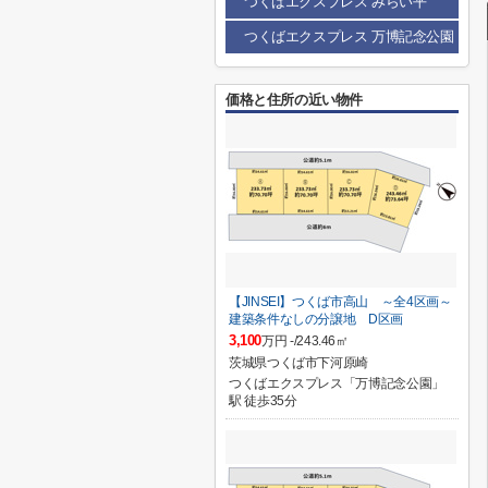
つくばエクスプレス みらい平
つくばエクスプレス 万博記念公園
価格と住所の近い物件
【JINSEI】つくば市高山 ～全4区画～
建築条件なしの分譲地 D区画
3,100
万円 -/243.46㎡
茨城県つくば市下河原崎
つくばエクスプレス「万博記念公園」
駅 徒歩35分