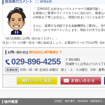
担当者のコメント
林翔太郎
「【JINSEI】お好きなハウスメーカーで建築可能！」
お客様のご要望やライフスタイルに合わせた、最適な
の特長を丁寧にお伝えし、理想の住まいづくりを全力
さらに、提携する信頼できる金融機関をご案内し、住
フがしっかりサポートいたします。初めての方でも安
「ぜひお気軽にお問い合わせください。」
住まいづくりの第一歩を一緒に始めましょう。お電話やメールでのお問い合
お問い合わせは
株式会社仁成不動産まで
029-896-4255
〒305-0881
茨城県つくば市みどりの１丁目
9:00～18：00 定休日:水曜日 第１・３・５火曜日 GW・夏
【売地】
物件番号：95598150
情報更新日：2
物件概要