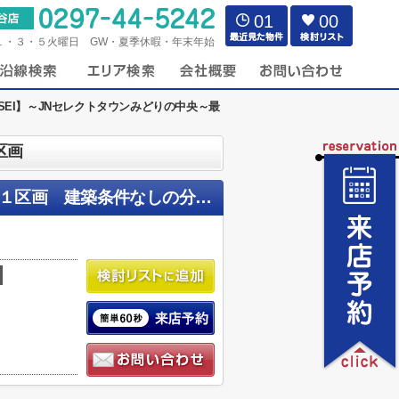
01
00
１・３・５火曜日 GW・夏季休暇・年末年始
NSEI】～JNセレクトタウンみどりの中央～最
区画
【JINSEI】～JNセレクトタウンみどりの中央～最終１区画 建築条件なしの分譲地