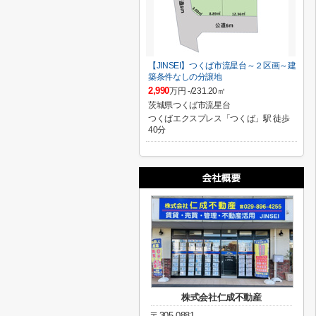
【JINSEI】つくば市流星台～２区画～建
築条件なしの分譲地
2,990
万円 -/231.20㎡
茨城県つくば市流星台
つくばエクスプレス「つくば」駅 徒歩
40分
株式会社仁成不動産
〒305-0881