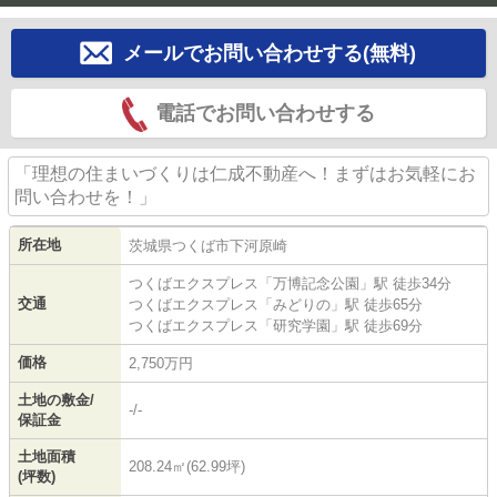
メールでお問い合わせする(無料)
電話でお問い合わせする
「理想の住まいづくりは仁成不動産へ！まずはお気軽にお
問い合わせを！」
所在地
茨城県
つくば市
下河原崎
つくばエクスプレス
「
万博記念公園
」駅 徒歩34分
交通
つくばエクスプレス
「
みどりの
」駅 徒歩65分
つくばエクスプレス
「
研究学園
」駅 徒歩69分
価格
2,750万円
土地の敷金/
-/-
保証金
土地面積
208.24㎡(62.99坪)
(坪数)