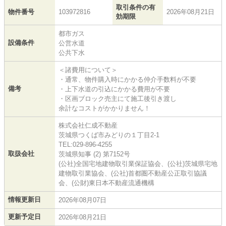
取引条件の有
物件番号
103972816
2026年08月21日
効期限
都市ガス
設備条件
公営水道
公共下水
＜諸費用について＞
・通常、物件購入時にかかる仲介手数料が不要
備考
・上下水道の引込にかかる費用が不要
・区画ブロック売主にて施工後引き渡し
余計なコストがかかりません！
株式会社仁成不動産
茨城県つくば市みどりの１丁目2-1
TEL:029-896-4255
取扱会社
茨城県知事 (2) 第7152号
(公社)全国宅地建物取引業保証協会、(公社)茨城県宅地
建物取引業協会、(公社)首都圏不動産公正取引協議
会、(公財)東日本不動産流通機構
情報更新日
2026年08月07日
更新予定日
2026年08月21日