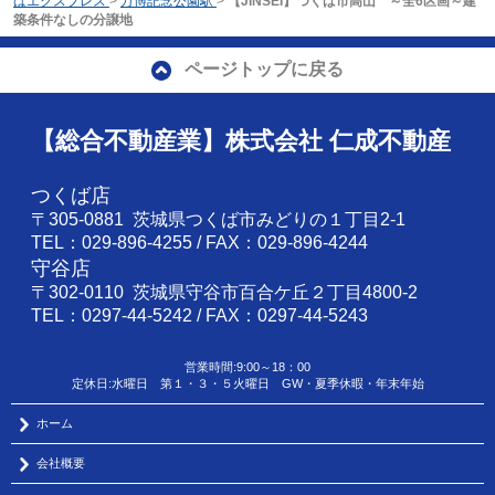
ばエクスプレス
>
万博記念公園駅
>
【JINSEI】つくば市高山 ～全6区画～建
築条件なしの分譲地
ページトップに戻る
【総合不動産業】株式会社 仁成不動産
つくば店
〒305-0881 茨城県つくば市みどりの１丁目2-1
TEL：029-896-4255 / FAX：029-896-4244
守谷店
〒302-0110 茨城県守谷市百合ケ丘２丁目4800-2
TEL：0297-44-5242 / FAX：0297-44-5243
営業時間:9:00～18：00
定休日:水曜日 第１・３・５火曜日 GW・夏季休暇・年末年始
ホーム
会社概要