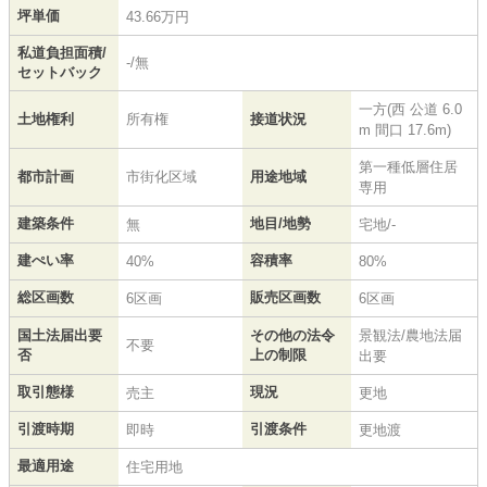
坪単価
43.66万円
私道負担面積/
-/無
セットバック
一方(西 公道 6.0
土地権利
所有権
接道状況
m 間口 17.6m)
第一種低層住居
都市計画
市街化区域
用途地域
専用
建築条件
地目/地勢
無
宅地/-
建ぺい率
容積率
40%
80%
総区画数
販売区画数
6区画
6区画
国土法届出要
その他の法令
景観法/農地法届
不要
否
上の制限
出要
取引態様
現況
売主
更地
引渡時期
引渡条件
即時
更地渡
最適用途
住宅用地