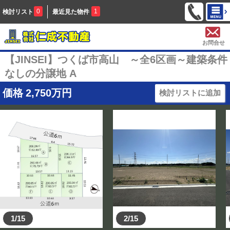
0
1
検討リスト
最近見た物件
お問合せ
【JINSEI】つくば市高山 ～全6区画～建築条件
なしの分譲地 A
価格
2,750
万円
検討リストに追加
1/15
2/15