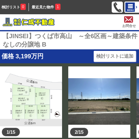
0
1
検討リスト
最近見た物件
お問合せ
【JINSEI】つくば市高山 ～全6区画～建築条件
なしの分譲地 B
価格
3,199
万円
検討リストに追加
1/15
2/15