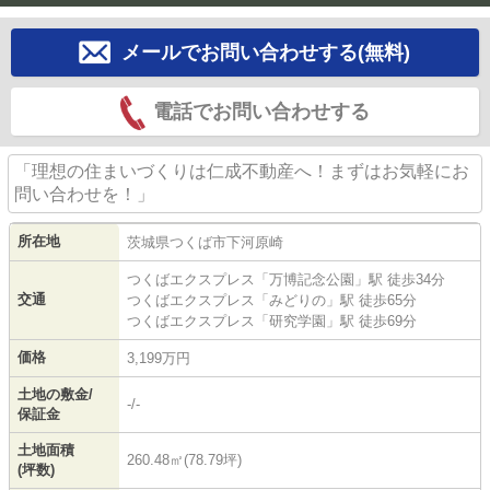
メールでお問い合わせする(無料)
電話でお問い合わせする
「理想の住まいづくりは仁成不動産へ！まずはお気軽にお
問い合わせを！」
所在地
茨城県
つくば市
下河原崎
つくばエクスプレス
「
万博記念公園
」駅 徒歩34分
交通
つくばエクスプレス
「
みどりの
」駅 徒歩65分
つくばエクスプレス
「
研究学園
」駅 徒歩69分
価格
3,199万円
土地の敷金/
-/-
保証金
土地面積
260.48㎡(78.79坪)
(坪数)