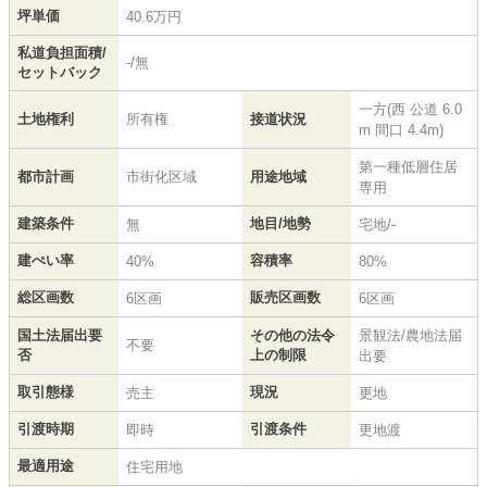
坪単価
40.6万円
私道負担面積/
-/無
セットバック
一方(西 公道 6.0
土地権利
所有権
接道状況
m 間口 4.4m)
第一種低層住居
都市計画
市街化区域
用途地域
専用
建築条件
地目/地勢
無
宅地/-
建ぺい率
容積率
40%
80%
総区画数
販売区画数
6区画
6区画
国土法届出要
その他の法令
景観法/農地法届
不要
否
上の制限
出要
取引態様
現況
売主
更地
引渡時期
引渡条件
即時
更地渡
最適用途
住宅用地