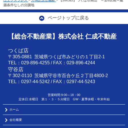
ばエクスプレス
>
万博記念公園駅
>
【JINSEI】つくば市高山 ～全6区画～建
築条件なしの分譲地
ページトップに戻る
【総合不動産業】株式会社 仁成不動産
つくば店
〒305-0881 茨城県つくば市みどりの１丁目2-1
TEL：029-896-4255 / FAX：029-896-4244
守谷店
〒302-0110 茨城県守谷市百合ケ丘２丁目4800-2
TEL：0297-44-5242 / FAX：0297-44-5243
営業時間:9:00～18：00
定休日:水曜日 第１・３・５火曜日 GW・夏季休暇・年末年始
ホーム
会社概要