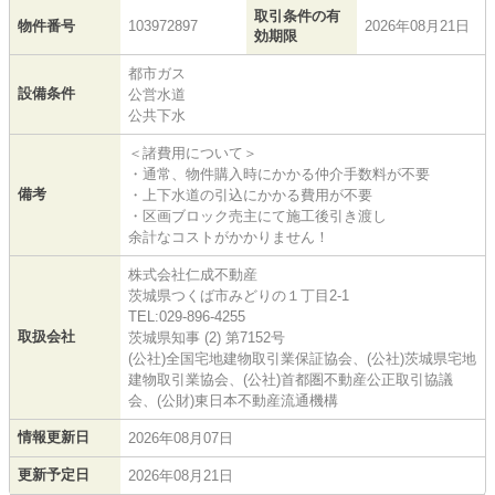
取引条件の有
物件番号
103972897
2026年08月21日
効期限
都市ガス
設備条件
公営水道
公共下水
＜諸費用について＞
・通常、物件購入時にかかる仲介手数料が不要
備考
・上下水道の引込にかかる費用が不要
・区画ブロック売主にて施工後引き渡し
余計なコストがかかりません！
株式会社仁成不動産
茨城県つくば市みどりの１丁目2-1
TEL:029-896-4255
取扱会社
茨城県知事 (2) 第7152号
(公社)全国宅地建物取引業保証協会、(公社)茨城県宅地
建物取引業協会、(公社)首都圏不動産公正取引協議
会、(公財)東日本不動産流通機構
情報更新日
2026年08月07日
更新予定日
2026年08月21日