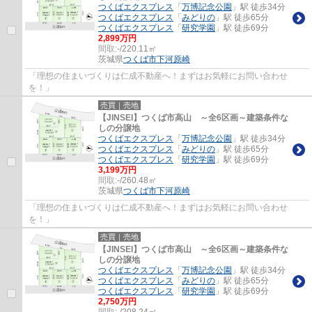
つくばエクスプレス
「
万博記念公園
」駅 徒歩34分
つくばエクスプレス
「
みどりの
」駅 徒歩65分
つくばエクスプレス
「
研究学園
」駅 徒歩69分
2,899万円
間取:
-/220.11㎡
茨城県
つくば市
下河原崎
「理想の住まいづくりは仁成不動産へ！まずはお気軽にお問い合わせ
を！」
売買｜売地
【JINSEI】つくば市高山 ～全6区画～建築条件な
しの分譲地
つくばエクスプレス
「
万博記念公園
」駅 徒歩34分
つくばエクスプレス
「
みどりの
」駅 徒歩65分
つくばエクスプレス
「
研究学園
」駅 徒歩69分
3,199万円
間取:
-/260.48㎡
茨城県
つくば市
下河原崎
「理想の住まいづくりは仁成不動産へ！まずはお気軽にお問い合わせ
を！」
売買｜売地
【JINSEI】つくば市高山 ～全6区画～建築条件な
しの分譲地
つくばエクスプレス
「
万博記念公園
」駅 徒歩34分
つくばエクスプレス
「
みどりの
」駅 徒歩65分
つくばエクスプレス
「
研究学園
」駅 徒歩69分
2,750万円
間取:
-/208.24㎡