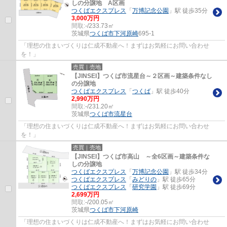
しの分譲地 A区画
つくばエクスプレス
「
万博記念公園
」駅 徒歩35分
3,000万円
間取:
-/233.73㎡
茨城県
つくば市
下河原崎
695-1
「理想の住まいづくりは仁成不動産へ！まずはお気軽にお問い合わせ
を！」
売買｜売地
【JINSEI】つくば市流星台～２区画～建築条件なし
の分譲地
つくばエクスプレス
「
つくば
」駅 徒歩40分
2,990万円
間取:
-/231.20㎡
茨城県
つくば市
流星台
「理想の住まいづくりは仁成不動産へ！まずはお気軽にお問い合わせ
を！」
売買｜売地
【JINSEI】つくば市高山 ～全6区画～建築条件な
しの分譲地
つくばエクスプレス
「
万博記念公園
」駅 徒歩34分
つくばエクスプレス
「
みどりの
」駅 徒歩65分
つくばエクスプレス
「
研究学園
」駅 徒歩69分
2,699万円
間取:
-/200.05㎡
茨城県
つくば市
下河原崎
「理想の住まいづくりは仁成不動産へ！まずはお気軽にお問い合わせ