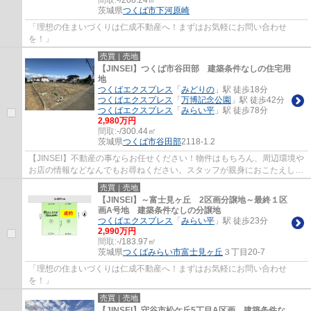
茨城県
つくば市
下河原崎
「理想の住まいづくりは仁成不動産へ！まずはお気軽にお問い合わせ
を！」
売買｜売地
【JINSEI】つくば市谷田部 建築条件なしの住宅用
地
つくばエクスプレス
「
みどりの
」駅 徒歩18分
つくばエクスプレス
「
万博記念公園
」駅 徒歩42分
つくばエクスプレス
「
みらい平
」駅 徒歩78分
2,980万円
間取:
-/300.44㎡
茨城県
つくば市
谷田部
2118-1.2
【JINSEI】不動産の事ならお任せください！物件はもちろん、周辺環境や
お店の情報などなんでもお尋ねください。スタッフが親身におこたえしま
す！
売買｜売地
【JINSEI】～富士見ヶ丘 2区画分譲地～最終１区
画A号地 建築条件なしの分譲地
つくばエクスプレス
「
みらい平
」駅 徒歩23分
2,990万円
間取:
-/183.97㎡
茨城県
つくばみらい市
富士見ヶ丘
３丁目20-7
「理想の住まいづくりは仁成不動産へ！まずはお気軽にお問い合わせ
を！」
売買｜売地
【JINSEI】守谷市松ケ丘5丁目A区画 建築条件な