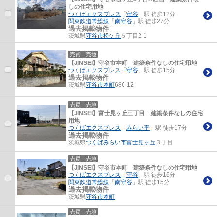
しの住宅用地
つくばエクスプレス
「
守谷
」駅 徒歩12分
関東鉄道常総線
「
南守谷
」駅 徒歩27分
過去掲載物件
茨城県
守谷市
松ケ丘
５丁目2-1
売買｜売地
【JINSEI】守谷市本町 建築条件なしの住宅用地
つくばエクスプレス
「
守谷
」駅 徒歩15分
過去掲載物件
茨城県
守谷市
本町
686-12
売買｜売地
【JINSEI】富士見ヶ丘三丁目 建築条件なしの住宅
用地
つくばエクスプレス
「
みらい平
」駅 徒歩17分
過去掲載物件
茨城県
つくばみらい市
富士見ヶ丘
３丁目
売買｜売地
【JINSEI】守谷市本町 建築条件なしの住宅用地
つくばエクスプレス
「
守谷
」駅 徒歩16分
関東鉄道常総線
「
南守谷
」駅 徒歩15分
過去掲載物件
茨城県
守谷市
本町
売買｜売地