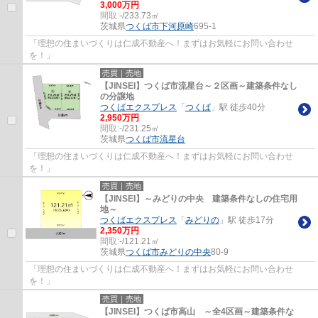
3,000万円
間取:
-/233.73㎡
茨城県
つくば市
下河原崎
695-1
「理想の住まいづくりは仁成不動産へ！まずはお気軽にお問い合わせ
を！」
売買｜売地
【JINSEI】つくば市流星台～２区画～建築条件なし
の分譲地
つくばエクスプレス
「
つくば
」駅 徒歩40分
2,950万円
間取:
-/231.25㎡
茨城県
つくば市
流星台
「理想の住まいづくりは仁成不動産へ！まずはお気軽にお問い合わせ
を！」
売買｜売地
【JINSEI】～みどりの中央 建築条件なしの住宅用
地～
つくばエクスプレス
「
みどりの
」駅 徒歩17分
2,350万円
間取:
-/121.21㎡
茨城県
つくば市
みどりの中央
80-9
「理想の住まいづくりは仁成不動産へ！まずはお気軽にお問い合わせ
を！」
売買｜売地
【JINSEI】つくば市高山 ～全4区画～建築条件な