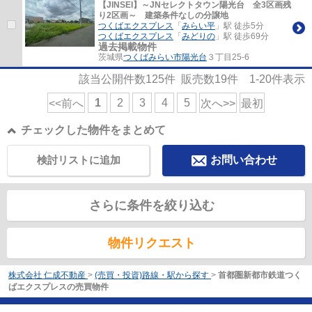
【JINSEI】～JNセレクトタウン陽光台 全3区画残
り2区画～ 建築条件なしの分譲地
つくばエクスプレス
「
みらい平
」駅 徒歩5分
つくばエクスプレス
「
みどりの
」駅 徒歩69分
過去掲載物件
茨城県
つくばみらい市
陽光台
３丁目25-6
該当公開件数
125
件 販売数
19
件
1-20
件表示
1
2
3
4
5
<<前へ
次へ>>
最初
チェックした物件をまとめて
検討リストに追加
お問い合わせ
さらに条件を絞り込む
物件リクエスト
株式会社 仁成不動産
>
(売買・投資)路線・駅から探す
>
首都圏新都市鉄道つく
ばエクスプレスの売買物件