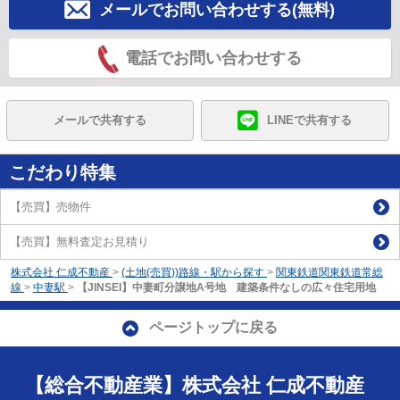
メールでお問い合わせする(無料)
電話でお問い合わせする
メールで共有する
LINEで共有する
こだわり特集
【売買】売物件
【売買】無料査定お見積り
株式会社 仁成不動産
>
(土地(売買))路線・駅から探す
>
関東鉄道関東鉄道常総
線
>
中妻駅
>
【JINSEI】中妻町分譲地A号地 建築条件なしの広々住宅用地
ページトップに戻る
【総合不動産業】株式会社 仁成不動産