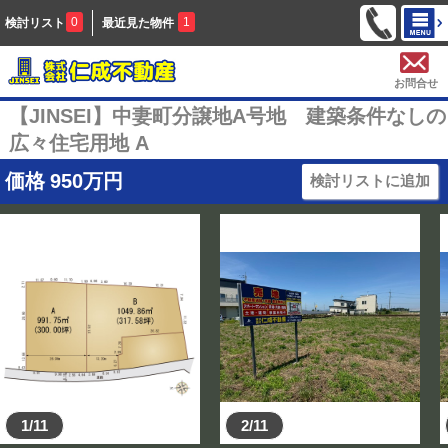
0
1
検討リスト
最近見た物件
お問合せ
【JINSEI】中妻町分譲地A号地 建築条件なしの
広々住宅用地 A
価格
950
万円
検討リストに追加
1/11
2/11