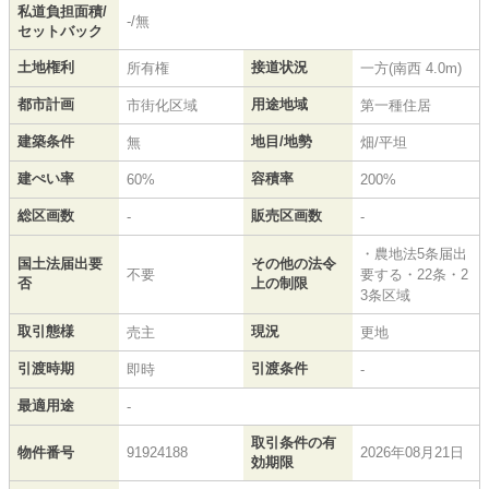
私道負担面積/
-/無
セットバック
土地権利
接道状況
所有権
一方(南西 4.0m)
都市計画
用途地域
市街化区域
第一種住居
建築条件
地目/地勢
無
畑/平坦
建ぺい率
容積率
60%
200%
総区画数
販売区画数
-
-
・農地法5条届出
国土法届出要
その他の法令
不要
要する・22条・2
否
上の制限
3条区域
取引態様
現況
売主
更地
引渡時期
引渡条件
即時
-
最適用途
-
取引条件の有
物件番号
91924188
2026年08月21日
効期限