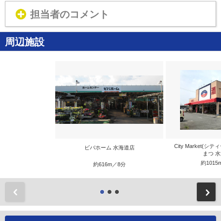
担当者のコメント
周辺施設
City Market(
ビバホーム 水海道店
まつ 
約1015
約616m／8分
前