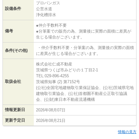
プロパンガス
設備条件
公営水道
浄化槽排水
●仲介手数料不要
備考
●分筆案での販売の為、測量後に実際の面積に差異が
生じる場合がございます。
・仲介手数料不要・分筆案の為、測量後の実際の面積
条件(その他)
に差異が生じる場合がございます。
株式会社仁成不動産
茨城県つくば市みどりの１丁目2-1
TEL:029-896-4255
取扱会社
茨城県知事 (2) 第7152号
(公社)全国宅地建物取引業保証協会、(公社)茨城県宅地
建物取引業協会、(公社)首都圏不動産公正取引協議
会、(公財)東日本不動産流通機構
情報更新日
2026年08月07日
更新予定日
2026年08月21日
情報の見方