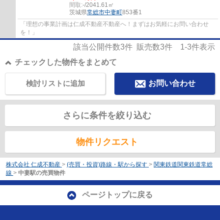
間取:
-/2041.61㎡
茨城県
常総市
中妻町
853番1
「理想の事業計画は仁成不動産不動産へ！まずはお気軽にお問い合わせ
を！」
該当公開件数
3
件 販売数
3
件
1-3
件表示
チェックした物件をまとめて
検討リストに追加
お問い合わせ
さらに条件を絞り込む
物件リクエスト
株式会社 仁成不動産
>
(売買・投資)路線・駅から探す
>
関東鉄道関東鉄道常総
線
>
中妻駅の売買物件
ページトップに戻る