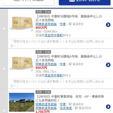
売買｜売地
【JINSEI】中妻町分譲地B号地 建築条件なしの
広々住宅用地
関東鉄道常総線
「
中妻
」駅 徒歩8分
900万円
間取:
-/1049.86㎡
茨城県
常総市
中妻町
853-1
「理想の住まいづくりは仁成不動産へ！まずはお気軽にお問い合わせ
を！」
売買｜売地
【JINSEI】中妻町分譲地A号地 建築条件なしの
広々住宅用地
関東鉄道常総線
「
中妻
」駅 徒歩8分
950万円
間取:
-/991.75㎡
茨城県
常総市
中妻町
853-1
「理想の住まいづくりは仁成不動産へ！まずはお気軽にお問い合わせ
を！」
売買｜売地
【JINSEI】中妻町事業用地 住宅・AP・事務所等
にも多用途対応！
関東鉄道常総線
「
中妻
」駅 徒歩8分
関東鉄道常総線
「
北水海道
」駅 徒歩32分
1,750万円