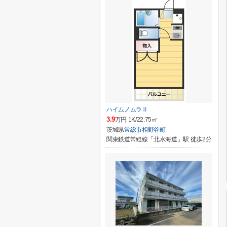
ハイムノムラⅡ
3.9
万円 1K/22.75㎡
茨城県
常総市
相野谷町
関東鉄道常総線「北水海道」駅 徒歩2分