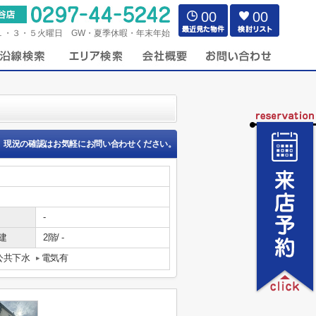
00
00
１・３・５火曜日 GW・夏季休暇・年末年始
現況の確認はお気軽にお問い合わせください。
-
建
2階/ -
公共下水
電気有