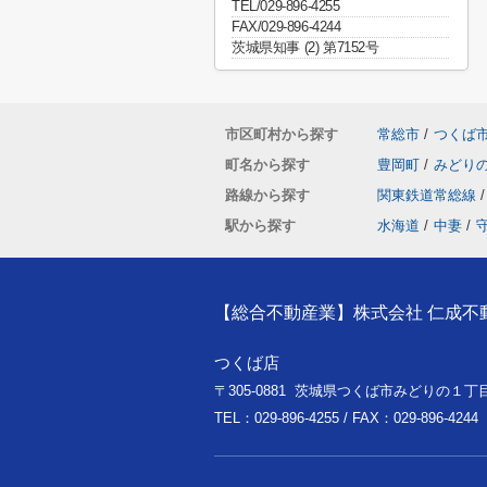
TEL/029-896-4255
FAX/029-896-4244
茨城県知事 (2) 第7152号
市区町村から探す
常総市
/
つくば
町名から探す
豊岡町
/
みどり
路線から探す
関東鉄道常総線
/
駅から探す
水海道
/
中妻
/
【総合不動産業】株式会社 仁成不
つくば店
〒305-0881 茨城県つくば市みどりの１丁目
TEL：029-896-4255 / FAX：029-896-4244