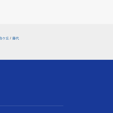
合ケ丘
/
藤代