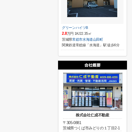
グリーンハイツB
2.8
万円 1K/22.35㎡
茨城県
常総市
水海道山田町
関東鉄道常総線「水海道」駅 徒歩6分
株式会社仁成不動産
〒305-0881
茨城県つくば市みどりの１丁目2-1