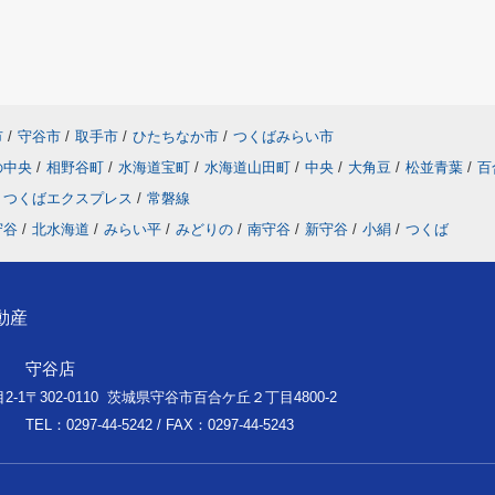
市
/
守谷市
/
取手市
/
ひたちなか市
/
つくばみらい市
の中央
/
相野谷町
/
水海道宝町
/
水海道山田町
/
中央
/
大角豆
/
松並青葉
/
百
つくばエクスプレス
/
常磐線
守谷
/
北水海道
/
みらい平
/
みどりの
/
南守谷
/
新守谷
/
小絹
/
つくば
動産
守谷店
2-1
〒302-0110 茨城県守谷市百合ケ丘２丁目4800-2
TEL：0297-44-5242 / FAX：0297-44-5243