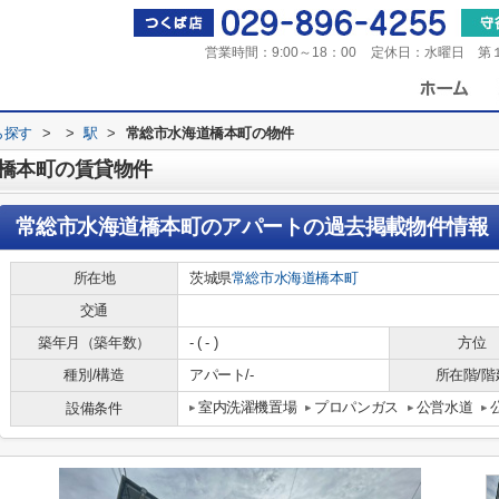
営業時間：
9:00～18：00
定休日：
水曜日 第
ら探す
>
>
駅
>
常総市水海道橋本町の物件
橋本町の賃貸物件
常総市水海道橋本町のアパート
の過去掲載物件情報
所在地
茨城県
常総市
水海道橋本町
交通
築年月（築年数）
- ( - )
方位
種別/構造
アパート/-
所在階/階
室内洗濯機置場
プロパンガス
公営水道
設備条件