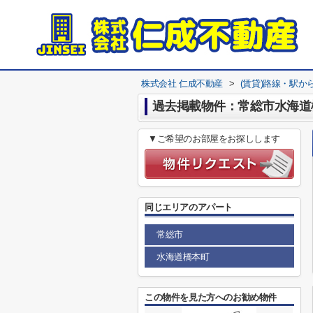
株式会社 仁成不動産
>
(賃貸)路線・駅か
過去掲載物件：常総市水海道
▼ご希望のお部屋をお探しします
同じエリアのアパート
常総市
水海道橋本町
この物件を見た方へのお勧め物件