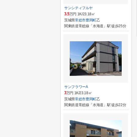
サンシティフルヤ
3.5
万円 1K/23.18㎡
茨城県
常総市
豊岡町
乙
関東鉄道常総線「水海道」駅 徒歩25分
サンフラワーA
3
万円 1K/23.18㎡
茨城県
常総市
豊岡町
乙
関東鉄道常総線「水海道」駅 徒歩22分