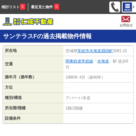
0
0
検討リスト
最近見た物件
お問合せ
サンテラスFの過去掲載物件情報
所在地
茨城県
常総市
水海道淵頭町
3081-15
関東鉄道常総線
「
水海道
」駅 徒歩8
交通
分
築年月（築年数）
1986年 4月（築40年）
方位
-
種別/構造
アパート/木造
所在階/階建
1階/2階建
設備条件