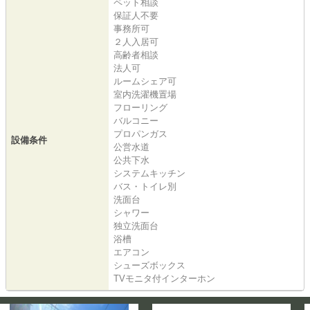
ペット相談
保証人不要
事務所可
２人入居可
高齢者相談
法人可
ルームシェア可
室内洗濯機置場
フローリング
バルコニー
プロパンガス
設備条件
公営水道
公共下水
システムキッチン
バス・トイレ別
洗面台
シャワー
独立洗面台
浴槽
エアコン
シューズボックス
TVモニタ付インターホン