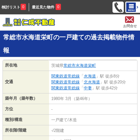
0
0
検討リスト
最近見た物件
お問合せ
常総市水海道栄町の一戸建ての過去掲載物件情
報
所在地
茨城県
常総市
水海道栄町
関東鉄道常総線
「
水海道
」駅 徒歩8分
交通
関東鉄道常総線
「
北水海道
」駅 徒歩20分
関東鉄道常総線
「
中妻
」駅 徒歩42分
築年月（築年数）
1980年 3月（築46年）
方位
-
種別/構造
一戸建て/木造
所在階/階建
-/2階建