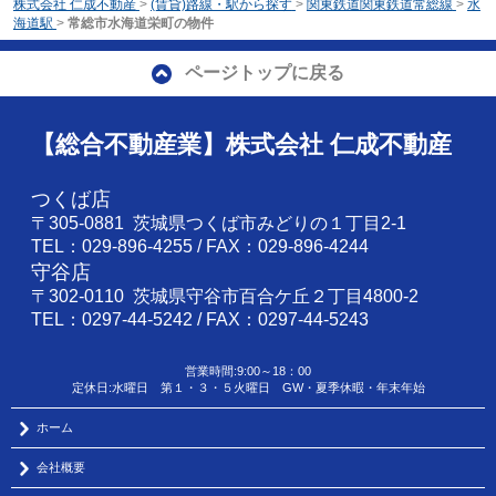
株式会社 仁成不動産
>
(賃貸)路線・駅から探す
>
関東鉄道関東鉄道常総線
>
水
海道駅
>
常総市水海道栄町の物件
ページトップに戻る
【総合不動産業】株式会社 仁成不動産
つくば店
〒305-0881 茨城県つくば市みどりの１丁目2-1
TEL：029-896-4255 / FAX：029-896-4244
守谷店
〒302-0110 茨城県守谷市百合ケ丘２丁目4800-2
TEL：0297-44-5242 / FAX：0297-44-5243
営業時間:9:00～18：00
定休日:水曜日 第１・３・５火曜日 GW・夏季休暇・年末年始
ホーム
会社概要