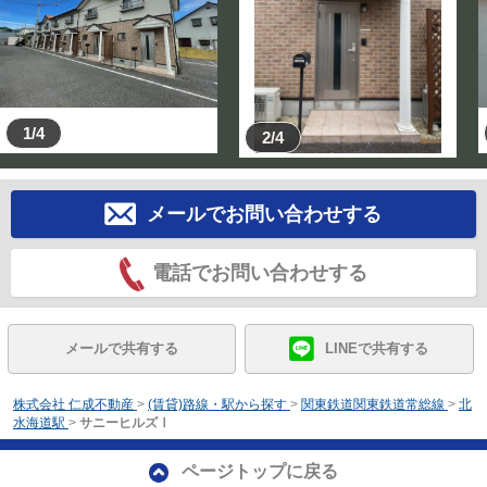
1/4
2/4
メールでお問い合わせする
電話でお問い合わせする
メールで共有する
LINEで共有する
株式会社 仁成不動産
>
(賃貸)路線・駅から探す
>
関東鉄道関東鉄道常総線
>
北
水海道駅
>
サニーヒルズⅠ
ページトップに戻る