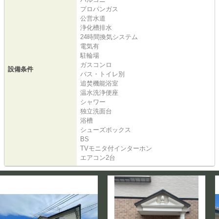
プロパンガス
公営水道
浄化槽排水
24時間換気システム
電気有
駐輪場
ガスコンロ
設備条件
バス・トイレ別
追焚機能浴室
温水洗浄便座
シャワー
独立洗面台
浴槽
シューズボックス
BS
TVモニタ付インターホン
エアコン2台