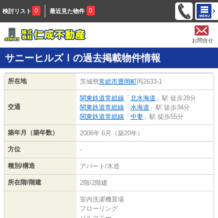
0
0
検討リスト
最近見た物件
お問合せ
サニーヒルズⅠの過去掲載物件情報
所在地
茨城県
常総市
豊岡町
丙2633-1
関東鉄道常総線
「
北水海道
」駅 徒歩28分
交通
関東鉄道常総線
「
水海道
」駅 徒歩34分
関東鉄道常総線
「
中妻
」駅 徒歩55分
築年月（築年数）
2006年 6月（築20年）
方位
-
種別/構造
アパート/木造
所在階/階建
2階/2階建
室内洗濯機置場
フローリング
バルコニー