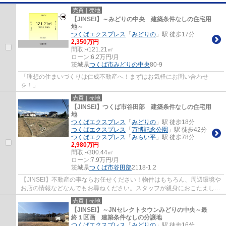
売買｜売地
【JINSEI】～みどりの中央 建築条件なしの住宅用
地～
つくばエクスプレス
「
みどりの
」駅 徒歩17分
2,350万円
間取:
-/121.21㎡
ローン:
6.2万円/月
茨城県
つくば市
みどりの中央
80-9
「理想の住まいづくりは仁成不動産へ！まずはお気軽にお問い合わせ
を！」
売買｜売地
【JINSEI】つくば市谷田部 建築条件なしの住宅用
地
つくばエクスプレス
「
みどりの
」駅 徒歩18分
つくばエクスプレス
「
万博記念公園
」駅 徒歩42分
つくばエクスプレス
「
みらい平
」駅 徒歩78分
2,980万円
間取:
-/300.44㎡
ローン:
7.9万円/月
茨城県
つくば市
谷田部
2118-1.2
【JINSEI】不動産の事ならお任せください！物件はもちろん、周辺環境や
お店の情報などなんでもお尋ねください。スタッフが親身におこたえしま
す！
売買｜売地
【JINSEI】～JNセレクトタウンみどりの中央～最
終１区画 建築条件なしの分譲地
つくばエクスプレス
「
みどりの
」駅 徒歩16分