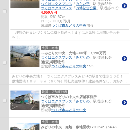
つくばエクスプレス
「
みらい平
」駅 徒歩58分
つくばエクスプレス
「
万博記念公園
」駅 徒歩60分
4,650万円
間取:
-/261.87㎡
ローン:
12.3万円/月
茨城県
つくば市
みどりの中央
79-8
「理想の住まいづくりは仁成不動産へ！まずはお気軽にお問い合わせ
を！」
売買｜売地
～みどりの中央 売地～60坪 3,190万円
つくばエクスプレス
「
みどりの
」駅 徒歩16分
過去掲載物件
茨城県
つくば市
みどりの中央
77-5
みどりの中央売地！！つくばエクスプレスみどりの駅まで徒歩１６分！！
敷地面積１９８．８㎡（６０坪）弊社売主物件！建築条件なし、お好きな
ハウスメーカー等で建築可能な物件です！
賃貸｜店舗事務所
つくば市みどりの中央の店舗事務所
つくばエクスプレス
「
みどりの
」駅 徒歩16分
過去掲載物件
茨城県
つくば市
みどりの中央
売買｜売地
みどりの中央 売地 敷地面積179.95㎡（54.43