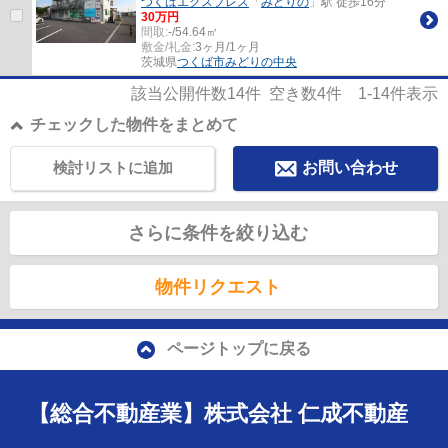
つくばエクスプレス
「
みどりの
」駅 徒歩16分
30万円
間取:
-/54.64㎡
敷金/礼金:
3ヶ月/1ヶ月
茨城県
つくば市
みどりの中央
該当公開件数
14
件 空き数
4
件
1-14
件表示
チェックした物件をまとめて
検討リストに追加
お問い合わせ
さらに条件を絞り込む
物件リクエスト
ページトップに戻る
【総合不動産業】株式会社 仁成不動産