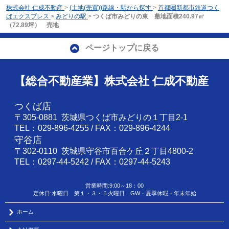
株式会社 仁成不動産
>
(土地(売買))路線・駅から探す
>
首都圏新都市鉄道つく
ばエクスプレス
>
みどりの駅
>
つくば市みどりの東 敷地面積240.97㎡
（72.89坪） 売地
ページトップに戻る
【総合不動産業】株式会社 仁成不動産
つくば店
〒305-0881 茨城県つくば市みどりの１丁目2-1
TEL：029-896-4255 / FAX：029-896-4244
守谷店
〒302-0110 茨城県守谷市百合ケ丘２丁目4800-2
TEL：0297-44-5242 / FAX：0297-44-5243
営業時間:9:00～18：00
定休日:水曜日 第１・３・５火曜日 GW・夏季休暇・年末年始
ホーム