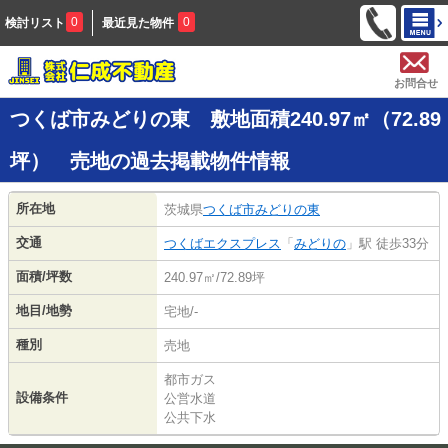
0
0
検討リスト
最近見た物件
お問合せ
つくば市みどりの東 敷地面積240.97㎡（72.89
坪） 売地の過去掲載物件情報
所在地
茨城県
つくば市
みどりの東
交通
つくばエクスプレス
「
みどりの
」駅 徒歩33分
面積/坪数
240.97㎡/72.89坪
地目/地勢
宅地/-
種別
売地
都市ガス
設備条件
公営水道
公共下水