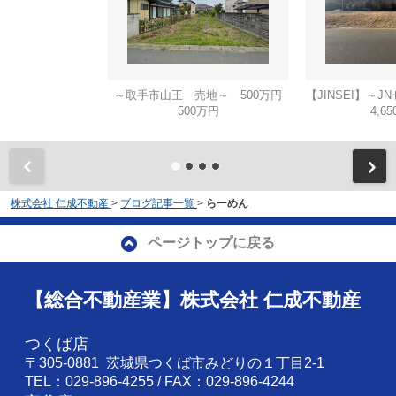
～取手市山王 売地～ 500万円
500万円
4,6
株式会社 仁成不動産
>
ブログ記事一覧
>
らーめん
ページトップに戻る
【総合不動産業】株式会社 仁成不動産
つくば店
〒305-0881 茨城県つくば市みどりの１丁目2-1
TEL：029-896-4255 / FAX：029-896-4244