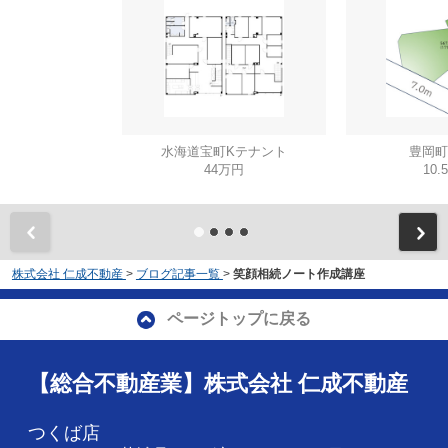
水海道宝町Kテナント
豊岡町
44万円
10.
株式会社 仁成不動産
>
ブログ記事一覧
>
笑顔相続ノート作成講座
ページトップに戻る
【総合不動産業】株式会社 仁成不動産
つくば店